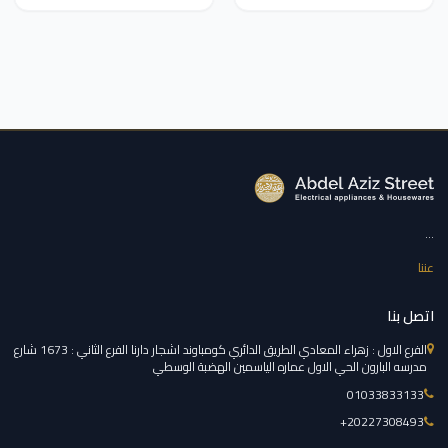
...
عننا
اتصل بنا
الفرع الاول : زهراء المعادي الطريق الدائري كومباوند اشجار دارنا الفرع الثاني : 1673 شارع
مدرسه البارون الحي الاول عماره الياسمين الهضبة الوسطي
01033833133
‎+20227308493