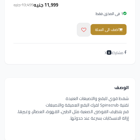
11,999 جنيه
13,499 جنيه
1 فى المخزن فقط
اضف الى السلة
مشاركة
X
X
الوصف
شفط قوي للبقع والتصبغات العنيدة
تقنية Spinscrub لفرك البقع العميقة والتصبغات
قم بتنظيف الفوضى الصعبة مثل الطين، القهوة، العصائر، وغيرها.
إزالة الانسكابات بسرعة عند حدوثها.