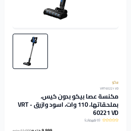
بيكو
VRT 60221 VD
مكنسة عصا بيكو بدون كيس،
بملحقاتها، 110 وات، اسود وازرق - VRT
60221 VD
(0 تقييمات)
9,999 جنيه
12,000 جنيه