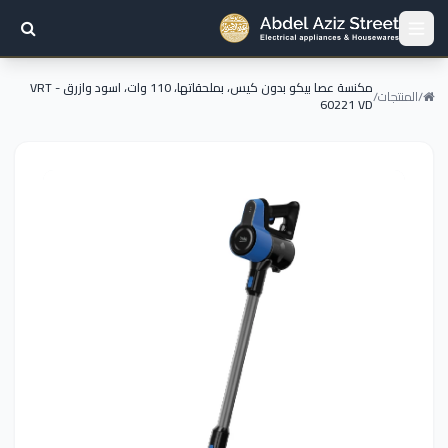
مكنسة عصا بيكو بدون كيس، بملحقاتها، 110 وات، اسود وازرق - VRT
/
المنتجات
/
60221 VD