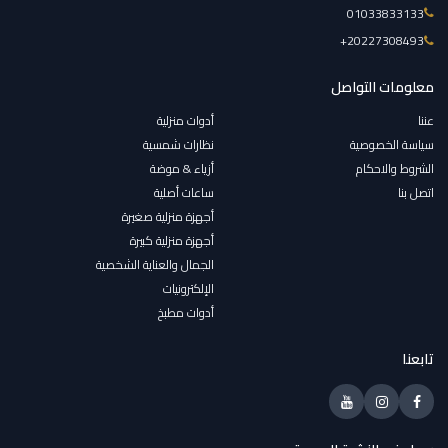
01033833133
‎+20227308493
معلومات التواصل
عننا
أدوات منزلية
سياسة الخصوصية
نظارات شمسية
الشروط والاحكام
أزياء & موضة
اتصل بنا
ساعات أصلية
أجهزة منزلية صغيرة
أجهزة منزلية كبيرة
الجمال والعناية الشخصية
الإلكترونيات
أدوات مطبخ
تابعنا