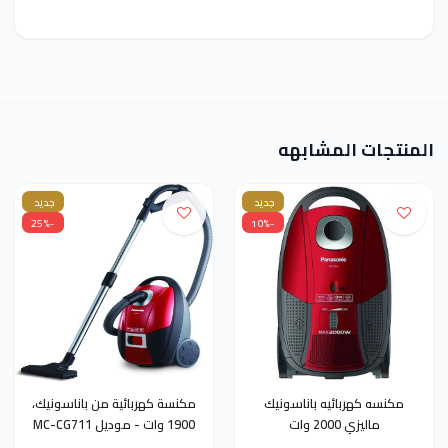
المنتجات المشابهه
جديد
جديد
-25%
-10%
مكنسه كهربائيه باناسونيك
مكنسة كهربائية من باناسونيك،
ماليزي 2000 وات
1900 وات - موديل MC-CG711