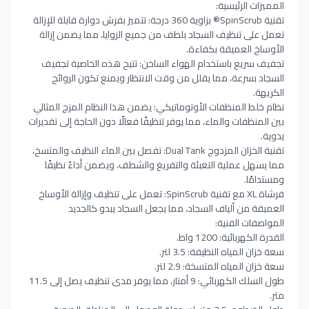
المميزات الرئيسية:
تقنية SpinScrub® بزاوية 360 درجة: تتميز بفرش دوارة قابلة للإزالة
تعمل على تنظيف السجاد بلطف من جميع الزوايا، مما يضمن إزالة
الأوساخ العميقة بكفاءة.
تجفيف سريع باستخدام الهواء الساخن: تتيح هذه الخاصية تجفيف
السجاد بسرعة، مما يقلل من وقت الانتظار ويمنع تكون الروائح
الكريهة.
نظام خلط المنظفات الأوتوماتيكي: يضمن هذا النظام المزج المثالي
بين المنظفات والماء، مما يوفر تنظيفًا فعالًا دون الحاجة إلى تقديرات
يدوية.
تقنية الخزان المزدوج Dual Tank: تفصل بين الماء النظيف والمتسخ،
مما يسهل عملية التعبئة والتفريغ والشطف، ويضمن أداءً نظيفًا
ومستدامًا.
فرشاة XL مع تقنية SpinScrub: تعمل على تنظيف وإزالة الأوساخ
العميقة من ألياف السجاد، مما يجعل السجاد يبدو كالجديد
المواصفات الفنية:
القدرة الكهربائية: 1200 واط.
سعة خزان المياه النظيفة: 3.5 لتر.
سعة خزان المياه المتسخة: 2.9 لتر.
طول السلك الكهربائي: 9 أمتار، مما يوفر مدى تنظيف يصل إلى 11.5
متر.