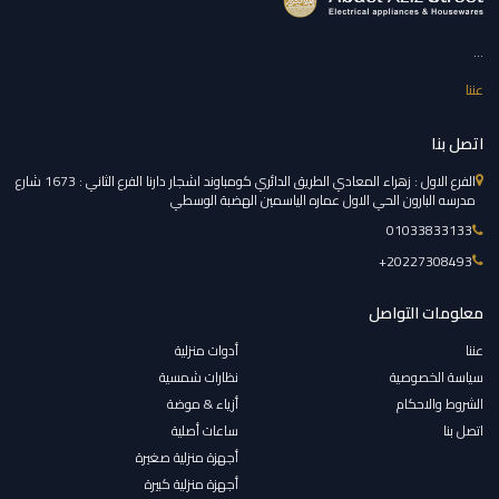
...
عننا
اتصل بنا
الفرع الاول : زهراء المعادي الطريق الدائري كومباوند اشجار دارنا الفرع الثاني : 1673 شارع
مدرسه البارون الحي الاول عماره الياسمين الهضبة الوسطي
01033833133
‎+20227308493
معلومات التواصل
عننا
أدوات منزلية
سياسة الخصوصية
نظارات شمسية
الشروط والاحكام
أزياء & موضة
اتصل بنا
ساعات أصلية
أجهزة منزلية صغيرة
أجهزة منزلية كبيرة