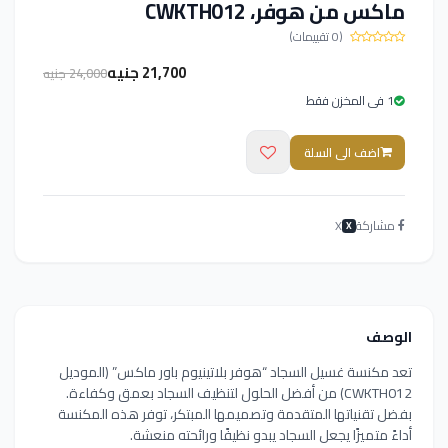
ماكس من هوفر، CWKTH012
(0 تقييمات)
21,700 جنيه
24,000 جنيه
1 فى المخزن فقط
اضف الى السلة
مشاركة
X
X
الوصف
تعد مكنسة غسيل السجاد “هوفر بلاتينيوم باور ماكس” (الموديل
CWKTH012) من أفضل الحلول لتنظيف السجاد بعمق وكفاءة.
بفضل تقنياتها المتقدمة وتصميمها المبتكر، توفر هذه المكنسة
أداءً متميزًا يجعل السجاد يبدو نظيفًا ورائحته منعشة.