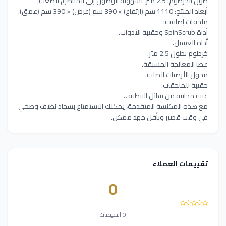
طول الخرطوم: 2.5 متر، لسهولة الوصول إلى المناطق الصعبة.
أبعاد المنتج: 1110 سم (ارتفاع) × 390 سم (عرض) × 390 سم (عمق).
ملحقات إضافية:
أداة SpinScrub وحقيبة الأدوات.
أداة الغسيل.
خرطوم بطول 2.5 متر.
عصا المعالجة المسبقة.
محول الأرضيات الصلبة.
حقيبة للملحقات.
عينة مجانية من سائل التنظيف.
مع هذه المكنسة المتقدمة، يمكنك الاستمتاع بسجاد نظيف وصحي
في وقت قصير وبأقل جهد ممكن.
تقييمات العملاء
0
0 التقييمات