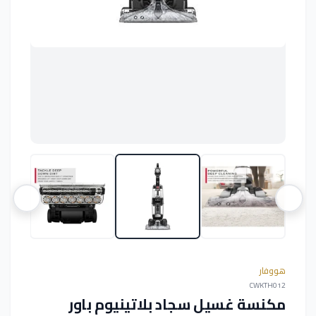
هووفار
CWKTH012
مكنسة غسيل سجاد بلاتينيوم باور