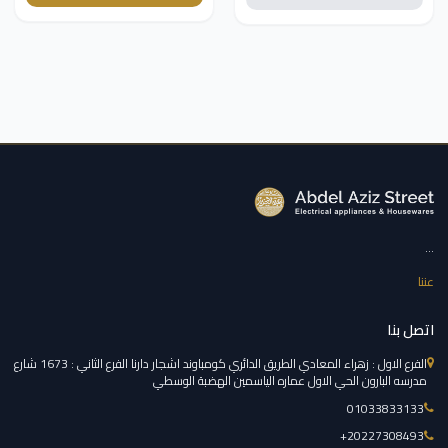
...
عننا
اتصل بنا
الفرع الاول : زهراء المعادي الطريق الدائري كومباوند اشجار دارنا الفرع الثاني : 1673 شارع
مدرسه البارون الحي الاول عماره الياسمين الهضبة الوسطي
01033833133
‎+20227308493