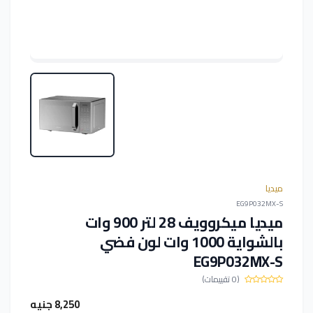
ميديا
EG9P032MX-S
ميديا ميكروويف 28 لتر 900 وات
بالشواية 1000 وات لون فضي
EG9P032MX-S
(0 تقييمات)
8,250 جنيه