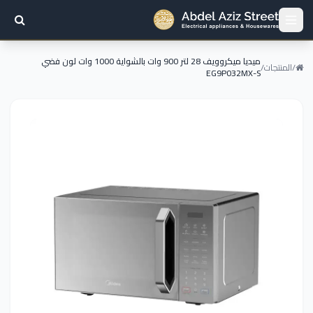
ميديا ميكروويف 28 لتر 900 وات بالشواية 1000 وات لون فضي
/
المنتجات
/
EG9P032MX-S