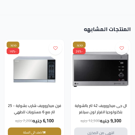
المنتجات المشابهه
جديد
جديد
-16%
-26%
ال جى ميكروويف 42 لتر بالشواية
فرن ميكروويف شارب بشواية - 25
بتكنولوجيا انفرتر لون سيلفر
لتر مع 6 مستويات للطهي
MH8265CIS -(ضمان دولي)
التلقائي، 11 مستوى للطاقة R-
9,300 جنيه
6,100 جنيه
12,500 جنيه
7,200 جنيه
75MT(S)- ضمان دولي
انتهى من المخزن
اضف الى السلة