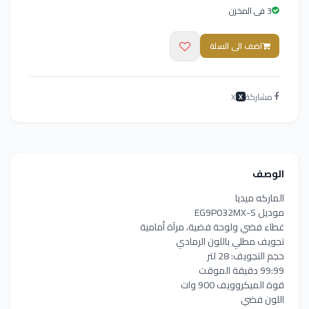
3 فى المخزن
اضف الى السلة
مشاركة
X
X
الوصف
الماركه ميديا
موديل EG9P032MX-S
غطاء فضي ولوحة فضية، مرآة أمامية
تجويف مطلي باللون الرمادي
حجم التجويف: 28 لتر
99:99 دقيقة الموقت
قوة الميكروويف 900 وات
اللون فضي