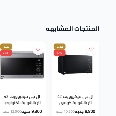
المنتجات المشابهه
جديد
جديد
-26%
-17%
ال جى ميكروويف 42
ال جى ميكروويف 42
لتر بالشواية كومبي
لتر بالشواية بتكنولوجيا
لون أسود MH8265DIS
انفرتر لون سيلفر
8,800 جنيه
9,300 جنيه
10,500 جنيه
12,500 جنيه
-(ضمان دولي)
MH8265CIS -(ضمان