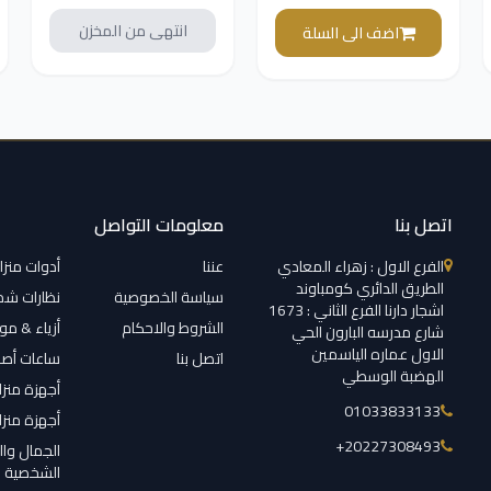
للطاقة R-75MT(S)-
انتهى من المخزن
اضف الى السلة
ضمان دولي
اتصل بنا
معلومات التواصل
الفرع الاول : زهراء المعادي
عننا
أدوات منزل
الطريق الدائري كومباوند
سياسة الخصوصية
نظارات ش
اشجار دارنا الفرع الثاني : 1673
الشروط والاحكام
أزياء & م
شارع مدرسه البارون الحي
الاول عماره الياسمين
اتصل بنا
ساعات أصل
الهضبة الوسطي
أجهزة منزل
01033833133
أجهزة منزل
‎+20227308493
الجمال وال
الشخصية