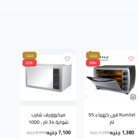
جديد
جديد
-22%
-38%
Kumtel فرن كهرباء 55
ميكروويف شارب
لتر
شواية 34 لتر ، 1000
وات ، 9 قوائم ،
1,380 جنيه
7,100 جنيه
2,200 جنيه
8,999 جنيه
استانلس R-770AT(ST)