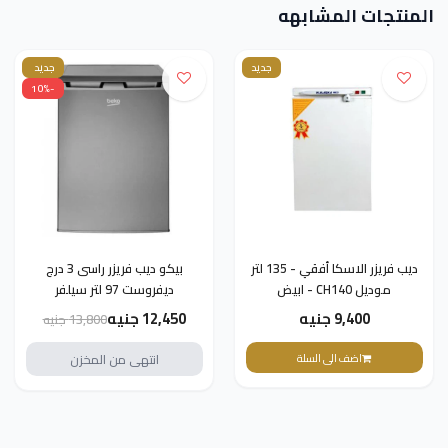
المنتجات المشابهه
جديد
جديد
-10%
ديب فريزر الاسكا أفقي - 135 لتر
بيكو ديب فريزر راسى 3 درج
موديل CH140 - ابيض
ديفروست 97 لتر سيلفر
RFNE102K20S
9,400 جنيه
12,450 جنيه
13,800 جنيه
اضف الى السلة
انتهى من المخزن