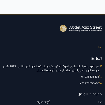
...
عننا
اتصل بنا
الفرع الاول : زهراء المعادي الطريق الدائري كومباوند اشجار دارنا الفرع الثاني : 1673 شارع
مدرسه البارون الحي الاول عماره الياسمين الهضبة الوسطي
01033833133
‎+20227308493
معلومات التواصل
عننا
أدوات منزلية