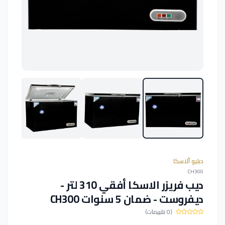
دبليو ألاسكا
CH300
ديب فريزر الاسكا أفقي 310 لتر -
ديفروست - ضمان 5 سنوات CH300
(0 تقييمات)