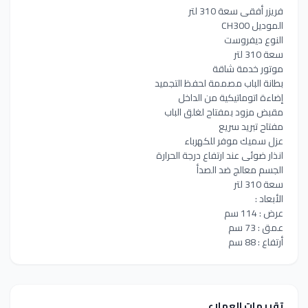
فريزر أفقى سعة 310 لتر
الموديل CH300
النوع ديفروست
سعة 310 لتر
موتور خدمة شاقة
بطانة الباب مصممة لحفظ التجميد
إضاءة اتوماتيكية من الداخل
مقبض مزود بمفتاح لغلق الباب
مفتاح تبريد سريع
عزل سميك موفر للكهرباء
انذار ضوئى عند ارتفاع درجة الحرارة
الجسم معالج ضد الصدأ
سعة 310 لتر
الأبعاد :
عرض : 114 سم
عمق : 73 سم
أرتفاع : 88 سم
تقييمات العملاء