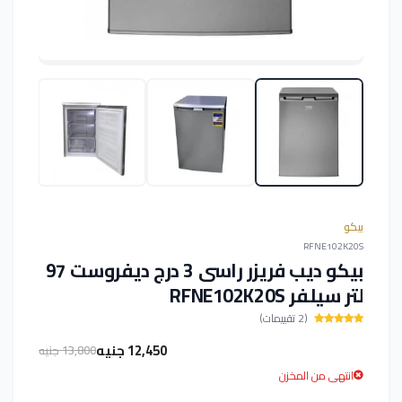
بيكو
RFNE102K20S
بيكو ديب فريزر راسى 3 درج ديفروست 97
لتر سيلفر RFNE102K20S
(2 تقييمات)
12,450 جنيه
13,800 جنيه
انتهى من المخزن