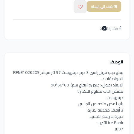
اضف الى السلة
مشاركة
X
X
الوصف
بيكو ديب فريزر راسى 3 درج ديفروست 97 لتر سيلفر RFNE102K20S
المواصفات :-
الابعاد (طولx عرضx ارتفاع سم): 60*60*90
مقبض الباب مقاوم للبكتيريا
ديفروست
باب يُمكن فتحه من الجانبين
3 أرفف معدنيه كبيرة
حجرة سريعة التجميد
Ice Bank للتبريد
97لتر