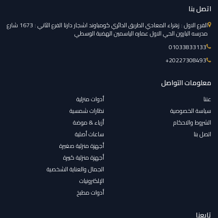
اتصل بنا
الفرع الاول : زهراء المعادي الطريق الدائري كومباوند اشجار دارنا الفرع الثاني : 1673 شارع
مدرسه البارون الحي الاول عماره الياسمين الهضبة الوسطي
01033833133
‎+20227308493
معلومات التواصل
عننا
أدوات منزلية
سياسة الخصوصية
نظارات شمسية
الشروط والاحكام
أزياء & موضة
اتصل بنا
ساعات أصلية
أجهزة منزلية صغيرة
أجهزة منزلية كبيرة
الجمال والعناية الشخصية
الإلكترونيات
أدوات مطبخ
تابعنا