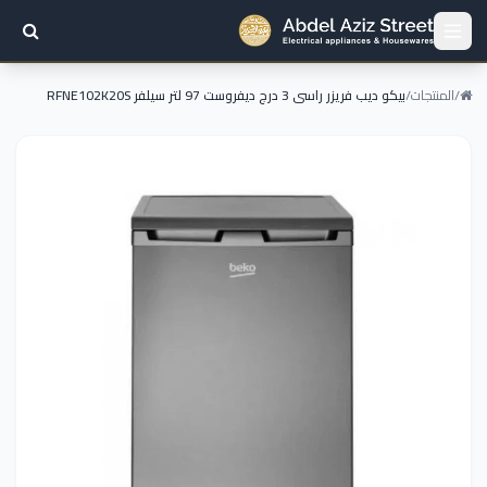
/
المنتجات
/
بيكو ديب فريزر راسى 3 درج ديفروست 97 لتر سيلفر RFNE102K20S