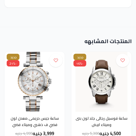
المنتجات المشابهه
جديد
جديد
-21%
-16%
ساعة فوسيل رجالى جلد لون بنى
ساعة جيس حريمى معدن لون
وميناء ابيض
فضي ف ذهبي وميناء فضي
4,500 جنيه
3,999 جنيه
5,300 جنيه
4,999 جنيه