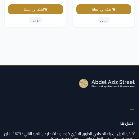
اضف الى السلة
اضف الى السلة
رجالى
حريمى
...
عننا
اتصل بنا
الفرع الاول : زهراء المعادي الطريق الدائري كومباوند اشجار دارنا الفرع الثاني : 1673 شارع
مدرسه البارون الحي الاول عماره الياسمين الهضبة الوسطي