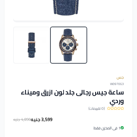
جس
W0970G3
ساعة جيس رجالى جلد لون ازرق وميناء
وردي
(0 تقييمات)
3,599 جنيه
4,890 جنيه
1 فى المخزن فقط