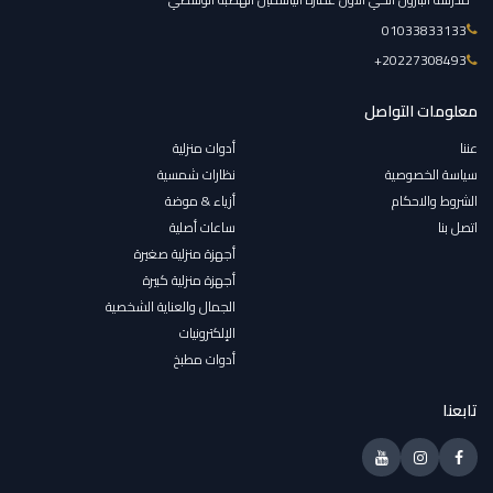
01033833133
‎+20227308493
معلومات التواصل
عننا
أدوات منزلية
سياسة الخصوصية
نظارات شمسية
الشروط والاحكام
أزياء & موضة
اتصل بنا
ساعات أصلية
أجهزة منزلية صغيرة
أجهزة منزلية كبيرة
الجمال والعناية الشخصية
الإلكترونيات
أدوات مطبخ
تابعنا