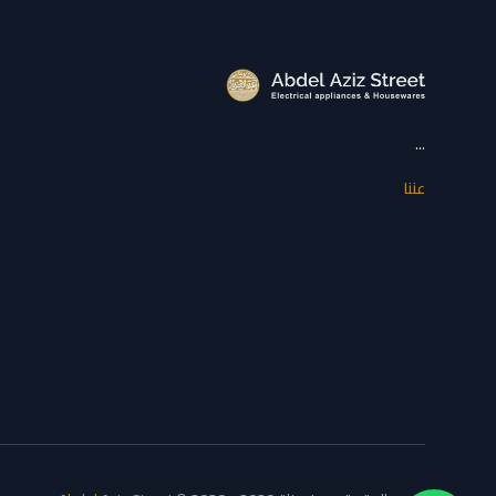
...
عننا