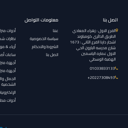
اتصل بنا
معلومات التواصل
الفرع الاول : زهراء المعادي
عننا
أدوات منزل
الطريق الدائري كومباوند
سياسة الخصوصية
نظارات ش
اشجار دارنا الفرع الثاني : 1673
الشروط والاحكام
أزياء & م
شارع مدرسه البارون الحي
الاول عماره الياسمين
اتصل بنا
ساعات أصل
الهضبة الوسطي
أجهزة منزل
01033833133
أجهزة منزل
‎+20227308493
الجمال وال
الشخصية
الإلكترونيا
أدوات مطب