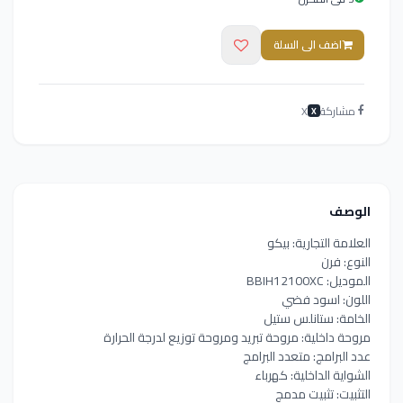
اضف الى السلة
مشاركة
X
X
الوصف
العلامة التجارية: بيكو
النوع: فرن
الموديل: BBIH12100XC
اللون: اسود فضي
الخامة: ستانلس ستيل
مروحة داخلية: مروحة تبريد ومروحة توزيع لدرجة الحرارة
عدد البرامج: متعدد البرامج
الشواية الداخلية: كهرباء
التثبيت: تثبيت مدمج