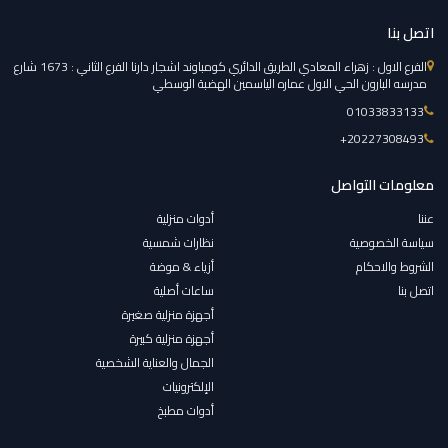
اتصل بنا
الفرع الاول : زهراء المعادي الطريق الدائري كومباوند اشجار دارنا الفرع الثاني : 1673 شارع
مدرسه البارون الحي الاول عماره الياسمين الهضبة الوسطي
01033833133
‎+20227308493
معلومات التواصل
عننا
أدوات منزلية
سياسة الخصوصية
نظارات شمسية
الشروط والاحكام
أزياء & موضة
اتصل بنا
ساعات أصلية
أجهزة منزلية صغيرة
أجهزة منزلية كبيرة
الجمال والعناية الشخصية
الإلكترونيات
أدوات مطبخ