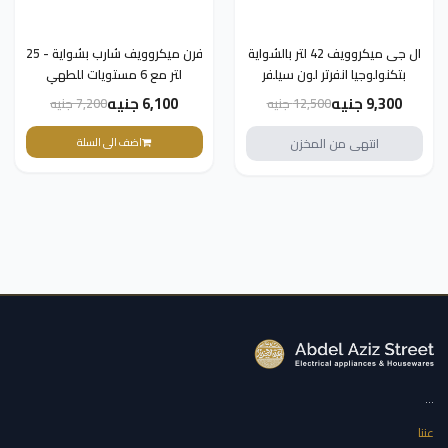
ال جى ميكروويف 42 لتر بالشواية
فرن ميكروويف شارب بشواية - 25
بتكنولوجيا انفرتر لون سيلفر
لتر مع 6 مستويات للطهي
MH8265CIS -(ضمان دولي)
التلقائي، 11 مستوى للطاقة R-
9,300 جنيه
6,100 جنيه
12,500 جنيه
7,200 جنيه
75MT(S)- ضمان دولي
انتهى من المخزن
اضف الى السلة
...
عننا