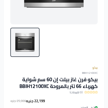
بيكو
BBIH12100XC
بيكو فرن غاز بيلت إن 60 سم شواية
كهرباء 66 لتر بالمروحة BBIH12100XC
(0 تقييمات)
22,199 جنيه
25,000 جنيه
3 فى المخزن