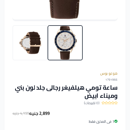
هوغو بوس
1791966
ساعة تومي هيلفيغر رجالى جلد لون بني
وميناء ابيض
(0 تقييمات)
2,899 جنيه
4,199 جنيه
1 فى المخزن فقط