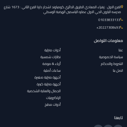
الفرع الاول : زهراء المعادي الطريق الدائري كومباوند اشجار دارنا الفرع الثاني : 1673 شارع
مدرسه البارون الحي الاول عماره الياسمين الهضبة الوسطي
01033833133
‎+20227308493
معلومات التواصل
عننا
أدوات منزلية
سياسة الخصوصية
نظارات شمسية
الشروط والاحكام
أزياء & موضة
اتصل بنا
ساعات أصلية
أجهزة منزلية صغيرة
أجهزة منزلية كبيرة
الجمال والعناية الشخصية
الإلكترونيات
أدوات مطبخ
تابعنا