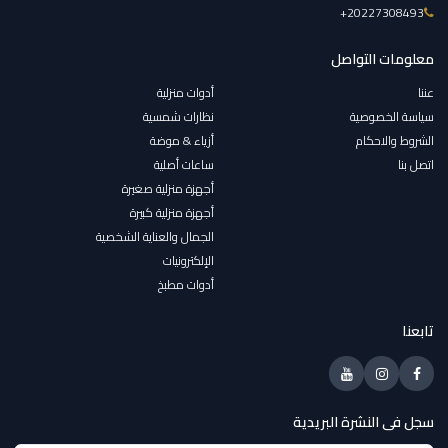
‎+20227308493
معلومات التواصل
عننا
أدوات منزلية
سياسة الخصوصية
نظارات شمسية
الشروط والاحكام
أزياء & موضة
اتصل بنا
ساعات أصلية
أجهزة منزلية صغيرة
أجهزة منزلية كبيرة
الجمال والعناية الشخصية
الإلكترونيات
أدوات مطبخ
تابعنا
سجل فى النشرة البريدية