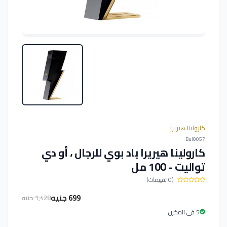
كارولينا هيريرا
Bul0057
كارولينا هيريرا باد بوي للرجال ، أو دي
تواليت - 100 مل
(0 تقييمات)
699 جنيه
1,428 جنيه
5 فى المخزن