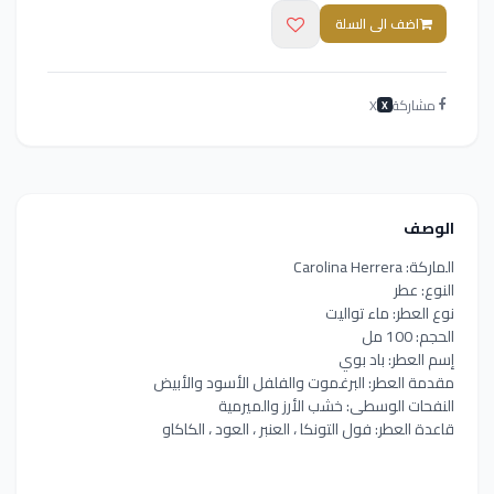
اضف الى السلة
مشاركة
X
X
الوصف
الماركة: Carolina Herrera
النوع: عطر
نوع العطر: ماء تواليت
الحجم: 100 مل
إسم العطر: باد بوي
مقدمة العطر: البرغموت والفلفل الأسود والأبيض
النفحات الوسطى: خشب الأرز والميرمية
قاعدة العطر: فول التونكا ، العنبر ، العود ، الكاكاو