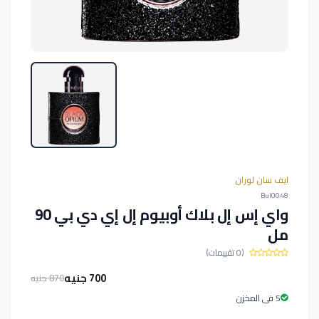
ايف سان لوران
Bul0048
واي إس إل بلاك أوبيوم إل إي دي بي 90
مل
(0 تقييمات)
700 جنيه
870 جنيه
5 فى المخزن