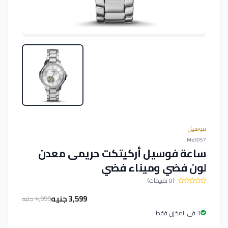
فوسيل
Me3057
ساعة فوسيل أركيتكت حريمى معدن
لون فضي وميناء فضي
(0 تقييمات)
3,599 جنيه
4,999 جنيه
1 فى المخزن فقط