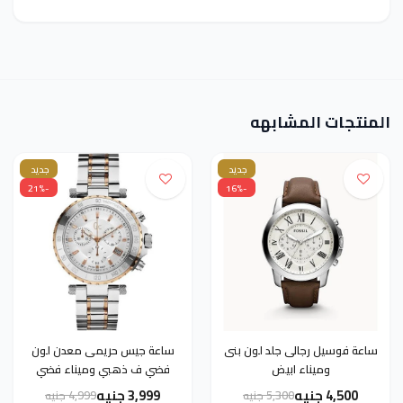
المنتجات المشابهه
جديد
جديد
-21%
-16%
ساعة فوسيل رجالى جلد لون بنى
ساعة جيس حريمى معدن لون
وميناء ابيض
فضي ف ذهبي وميناء فضي
4,500 جنيه
3,999 جنيه
5,300 جنيه
4,999 جنيه