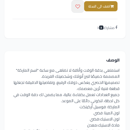
اضف الى السلة
مشاركة
X
X
الوصف
استمتعي بدقة الوقت وأناقة لا تضاهى مع ساعة "اسم الماركة"
المصممة خصيصًا لتبرز أنوثتك وشخصيتك الفريدة.
تصميمها الحصري يعكس ذوقك الرفيع، وتفاصيلها الدقيقة تجعلها
قطعة فنية تُزين معصمك.
جميع العدادات تعمل بكفاءة عالية، مما يضمن لك دقة الوقت في
كل لحظة، لتكوني دائمًا على الموعد.
الماركة: فوسيل أركيتكت
لون المينا: فضي
لون الاستيك:فضي
مادة الاستيك:معدن