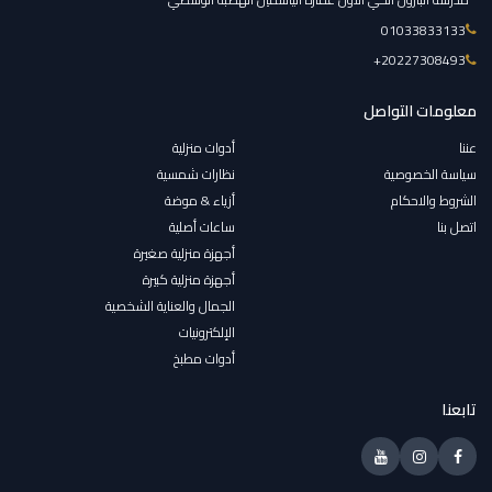
01033833133
‎+20227308493
معلومات التواصل
عننا
أدوات منزلية
سياسة الخصوصية
نظارات شمسية
الشروط والاحكام
أزياء & موضة
اتصل بنا
ساعات أصلية
أجهزة منزلية صغيرة
أجهزة منزلية كبيرة
الجمال والعناية الشخصية
الإلكترونيات
أدوات مطبخ
تابعنا