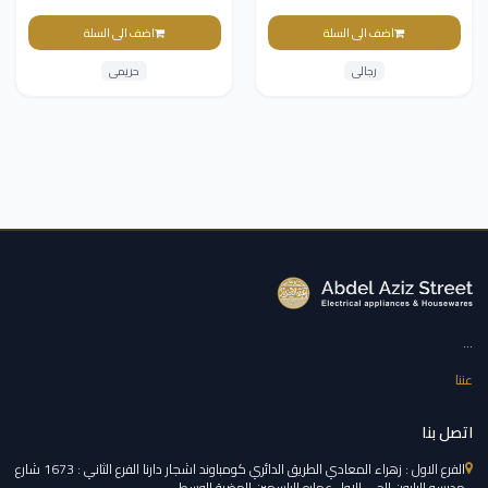
اضف الى السلة
اضف الى السلة
رجالى
حريمى
...
عننا
اتصل بنا
الفرع الاول : زهراء المعادي الطريق الدائري كومباوند اشجار دارنا الفرع الثاني : 1673 شارع
مدرسه البارون الحي الاول عماره الياسمين الهضبة الوسطي