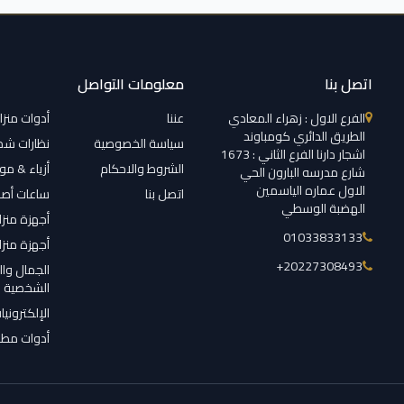
اتصل بنا
معلومات التواصل
الفرع الاول : زهراء المعادي
عننا
أدوات منزل
الطريق الدائري كومباوند
سياسة الخصوصية
نظارات ش
اشجار دارنا الفرع الثاني : 1673
الشروط والاحكام
أزياء & م
شارع مدرسه البارون الحي
الاول عماره الياسمين
اتصل بنا
ساعات أصل
الهضبة الوسطي
أجهزة منزل
01033833133
أجهزة منزل
‎+20227308493
الجمال وال
الشخصية
الإلكترونيا
أدوات مطب