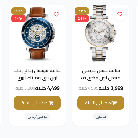
جديد
جديد
-14%
-21%
ساعة جيس حريمى
ساعة فوسيل رجالى جلد
معدن لون فضي ف
لون بني وميناء ازرق
ذهبي وميناء فضي
3,999 جنيه
4,499 جنيه
4,999 جنيه
5,200 جنيه
اضف الى السلة
اضف الى السلة
حريمى
حريمى/رجالى