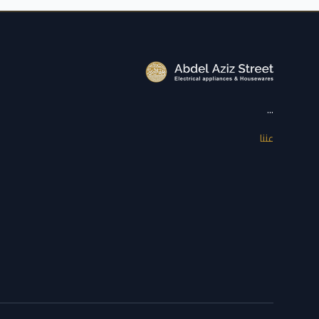
...
عننا