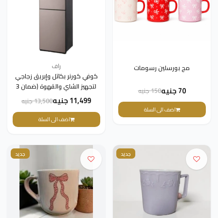
راف
مج بورسلين رسومات
كوفي كورنر بكاتل وإبريق زجاجي
لتجهيز الشاي والقهوة (ضمان 3
70 جنيه
150 جنيه
سنوات)
11,499 جنيه
13,500 جنيه
اضف الى السلة
اضف الى السلة
جديد
جديد