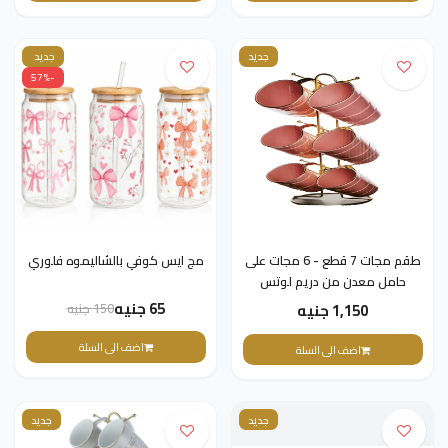
جديد
جديد
-57%
طقم مجات 7 قطع - 6 مجات على
مج ايس كوفي بالشاليموه فلوري
حامل معدن من دريم لوتس
65 جنيه
150 جنيه
1,150 جنيه
اضف الى السلة
اضف الى السلة
جديد
جديد