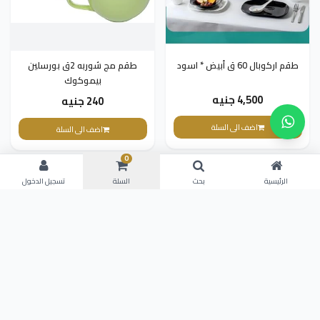
طقم اركوبال 60 ق أبيض * اسود
طقم مج شوربه 2ق بورسلين
بيموكوك
4,500 جنيه
240 جنيه
اضف الى السلة
اضف الى السلة
0
جديد
جديد
الرئيسية
بحث
السلة
تسجيل الدخول