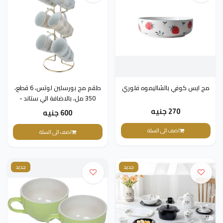
مج ايس كوفي بالشاليموه فلوري
طقم مج بورسلين لوتس، 6 قطع،
350 مل، بالاضافة الي ستاند -
متعدد الالوان
270 جنيه
600 جنيه
اضف الى السلة
اضف الى السلة
جديد
جديد