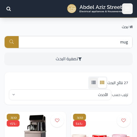
/
بحث
تصفية البحث
27 نتائج البحث
ترتيب حسب:
جديد
جديد
-15%
-54%