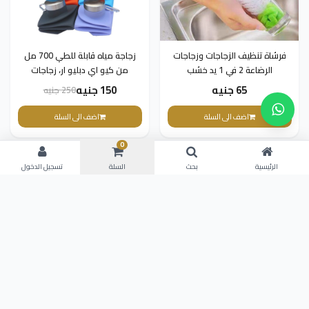
فرشاة تنظيف الزجاجات وزجاجات
زجاجة مياه قابلة للطي 700 مل
الرضاعة 2 في 1 يد خشب
من كيو اي دبليو ار، زجاجات
سيليكون قابلة للطي للسفر،
65 جنيه
150 جنيه
250 جنيه
محمولة وخفيفة الوزن للمشي
لمسافات طويلة
اضف الى السلة
اضف الى السلة
0
جديد
جديد
الرئيسية
بحث
السلة
تسجيل الدخول
-55%
بيكو
زجاجه مياه رياضية معزولة (ترمس)