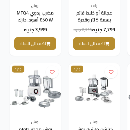
راف
بوش
عجانة أو خلاط قائم
مضرب يدوي MFQ4
بسعة 5 لتر وقدرة
850 W أسود, دارك
1400 واط ماركة
سيلفر
7,799 جنيه
3,999 جنيه
8,999 جنيه
"راف" من طراز (ضمان
3 سنوات)
اضف الى السلة
اضف الى السلة
جديد
جديد
بوش
بوش
كيتشن ماشين بوش
بوش محضر طعام