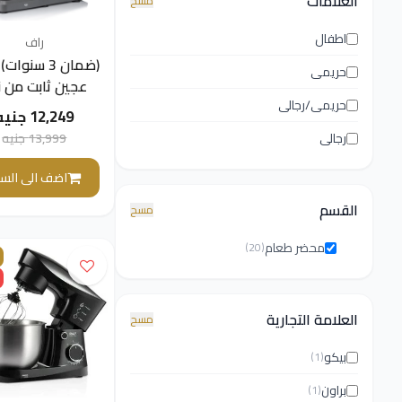
العلامات
مسح
اطفال
راف
(ضمان 3 سنوا
حريمى
عجين ثابت من ن
حريمى/رجالى
 R.6615
12,249 جنيه
13,999 جنيه
رجالى
لترًا
اضف الى السل
القسم
مسح
محضر طعام
(20)
العلامة التجارية
مسح
بيكو
(1)
براون
(1)