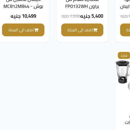
ات، ابيض
براون FP0132WH
بوش - MC812M844
FPP 44
750 وات - ضمان
5,400 جنيه
10,499 جنيه
ه
7,900 جنيه
دولي
ة
اضف الى السلة
اضف الى السلة
جديد
150 وات
لون