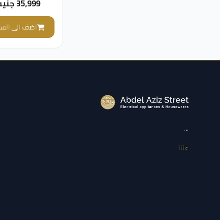
35,999 جنيه
سيلفر MUM9YX5S12
اضف الى السل
...
عننا