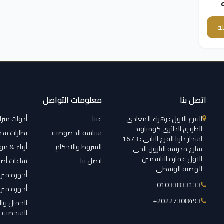
ة
اتصل بنا
معلومات التواصل
الفرع الاول : زهراء المعادي
عننا
أدوات منزل
الطريق الدائري كومباوند
سياسة الخصوصية
نظارات ش
اشجار دارنا الفرع الثاني : 1673
الشروط والاحكام
أزياء & م
شارع مدرسه البارون الحي
الاول عماره الياسمين
اتصل بنا
ساعات أصل
الهضبة الوسطي
أجهزة منزل
01033833133
أجهزة منزل
‎+20227308493
الجمال وال
الشخصية