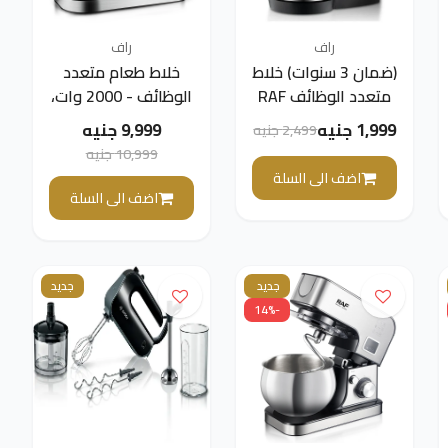
راف
راف
(ضمان 3 سنوات) خلاط
خلاط طعام متعدد
متعدد الوظائف RAF
الوظائف - 2000 وات،
R.6661 2 في 1، خلاط
12 لتر، R6603
1,999 جنيه
9,999 جنيه
2,499 جنيه
قائم، خلاط يدوي،
10,999 جنيه
مضرب بيض، خلاط
اضف الى السلة
عجن، 800 وات
اضف الى السلة
جديد
جديد
-14%