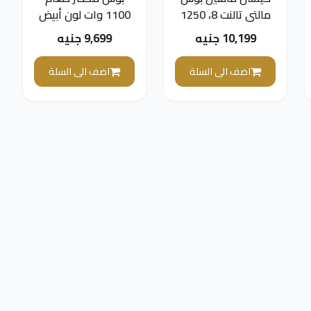
مالتي تالنت 8، 1250
1100 وات لون أبيض
وات، اسود/فضي -
MC812W620
10,199 جنيه
9,699 جنيه
MC812M865
اضف الى السلة
اضف الى السلة