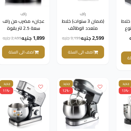
راف
راف
ت) خلاط
(ضمان 3 سنوات) خلاط
عجان+ مضرب من راف
وع
متعدد الوظائف
سعة 2.5 لتر بقوة
RAF، بقوة
محمول من طراز RAF
1000 وات (ضمان 3
2,599 جنيه
1,899 جنيه
3,199 جنيه
2,499 جنيه
2000 واط، وسعة 12
R.6655، خفاقة بيض
سنوات)
وعجين، 450 واط
اضف الى السلة
اضف الى السلة
ة
جديد
جديد
جديد
-11%
-12%
-13%