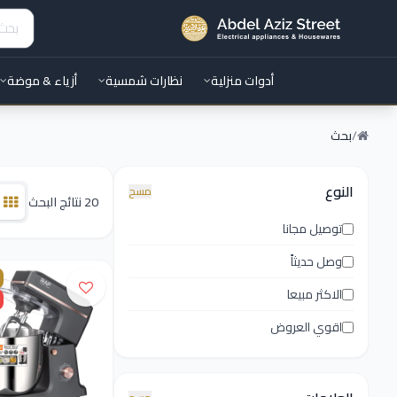
أدوات منزلية
نظارات شمسية
أزياء & موضة
/
بحث
النوع
مسح
20 نتائج البحث
توصيل مجانا
وصل حديثاً
الاكثر مبيعا
اقوي العروض