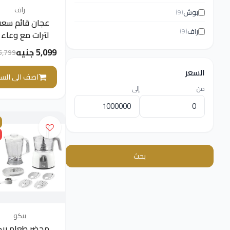
راف
بوش
(9)
راف
(9)
5,099 جنيه
5,799 جني
سنوات)
السعر
اضف الى السل
من
إلى
بحث
بيكو
محضر طعام بيك