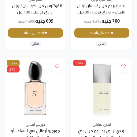
بلاك اوبيوم من ايف سان لوران
انفيكتوس من باكو رابان للرجال -
للنساء - او دي بارفان ، 90 مل
او دي تواليت ، 100 مل
700 جنيه
699 جنيه
1,315 جنيه
1,800 جنيه
اضف الى السلة
اضف الى السلة
رجالى
رجالى
-36%
جديد
-27%
ايسي مياكي
جورجيو أرماني
لو دي ايسي بور اوم من ايسي
جورجيو أرماني سي للنساء - أو