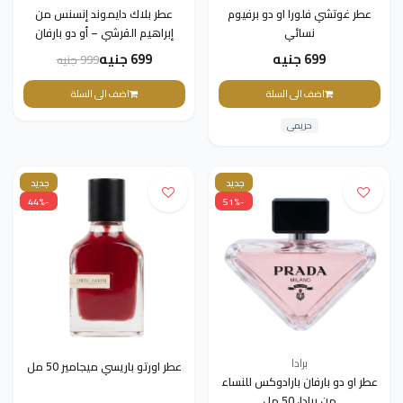
عطر غوتشي فلورا او دو برفيوم
عطر بلاك دايموند إنسنس من
نسائي
إبراهيم القرشي – أو دو بارفان
150مل
699 جنيه
699 جنيه
999 جنيه
اضف الى السلة
اضف الى السلة
حريمى
جديد
جديد
-44%
-51%
برادا
عطر اورتو باريسي ميجامير 50 ​​مل
عطر او دو بارفان بارادوكس للنساء
من برادا، 50 مل