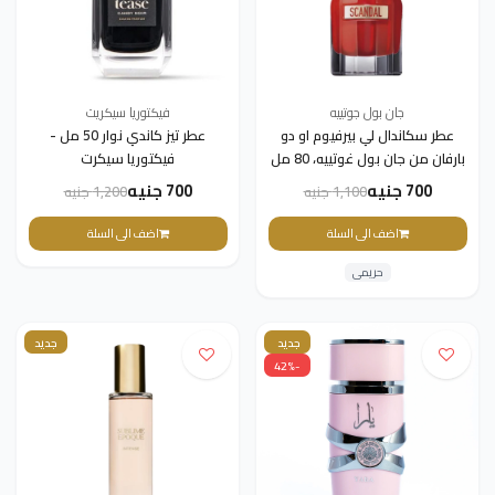
جان بول جوتييه
فيكتوريا سيكريت
عطر سكاندال لي بيرفيوم او دو
عطر تيز كاندي نوار 50 مل -
بارفان من جان بول غوتييه، 80 مل
فيكتوريا سيكرت
700 جنيه
700 جنيه
1,100 جنيه
1,200 جنيه
اضف الى السلة
اضف الى السلة
حريمى
جديد
جديد
-42%