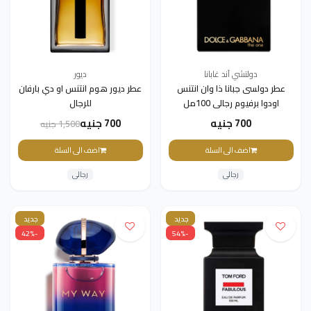
دولتشي آند غابانا
ديور
عطر دولسى جبانا ذا وان انتنس
عطر ديور هوم انتنس او ​​دي بارفان
اودوا برفيوم رجالى 100مل
للرجال
700 جنيه
700 جنيه
1,500 جنيه
اضف الى السلة
اضف الى السلة
رجالى
رجالى
جديد
جديد
-42%
-54%