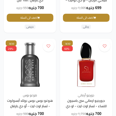
مياكي للرجال - او دي تواليت -
دي بارفان ، 100 مل
تستر اوت ليت ، 125 مل
699 جنيه
700 جنيه
1,085 جنيه
950 جنيه
اضف الى السلة
اضف الى السلة
رجالى
حريمى
جديد
جديد
-29%
-60%
جورجيو أرماني
هوغو بوس
جورجيو ارماني سي باسيون
هوغو بوس بوس بوتلد أبسولوت
للنساء - تستر اوت ليت - او دي
- تستر اوت ليت - أو دي بارفان
بارفان ، 100 مل
للرجال
700 جنيه
700 جنيه
1,750 جنيه
980 جنيه