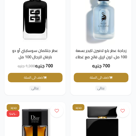
زجاجة عطر بلو لافيرن تايجر بسعة
عطر جنتلمان سوسايتي أو دو
100 مل، لون ازرق فاتح مع غطاء
بارفان للرجال 100 مل
كروي اسود
700 جنيه
700 جنيه
1,300 جنيه
اضف الى السلة
اضف الى السلة
رجالى
رجالى
جديد
جديد
-54%