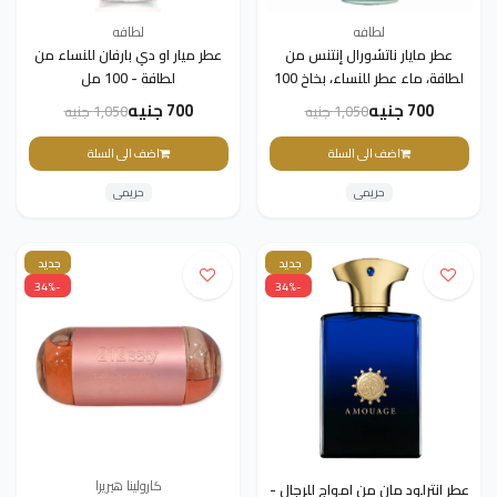
لطافه
لطافه
عطر مايار ناتشورال إنتنس من
عطر ميار او دي بارفان للنساء من
لطافة، ماء عطر للنساء، بخاخ 100
لطافة - 100 مل
مل/3.4 أونصة
700 جنيه
700 جنيه
1,050 جنيه
1,050 جنيه
اضف الى السلة
اضف الى السلة
حريمى
حريمى
جديد
جديد
-34%
-34%
كارولينا هيريرا
عطر انترلود مان من امواج للرجال -