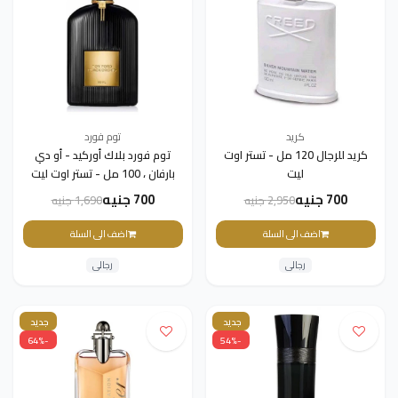
كريد
توم فورد
كريد للرجال 120 مل - تستر اوت
توم فورد بلاك أوركيد - أو دي
ليت
بارفان ، 100 مل - تستر اوت ليت
700 جنيه
700 جنيه
2,950 جنيه
1,690 جنيه
اضف الى السلة
اضف الى السلة
رجالى
رجالى
جديد
جديد
-64%
-54%