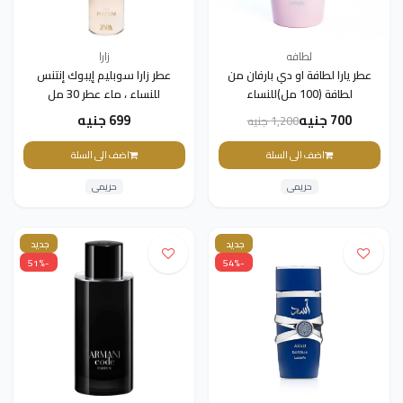
لطافه
زارا
عطر يارا لطافة او دي بارفان من
عطر زارا سوبليم إيبوك إنتنس
لطافة (100 مل)للنساء
للنساء ، ماء عطر 30 مل
700 جنيه
699 جنيه
1,200 جنيه
اضف الى السلة
اضف الى السلة
حريمى
حريمى
جديد
جديد
-51%
-54%