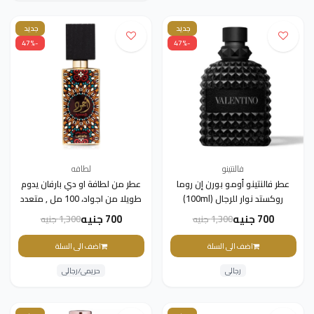
جديد
جديد
-47%
-47%
فالنتينو
لطافه
عطر فالنتينو أومو بورن إن روما
عطر من لطافة او دي بارفان يدوم
روكستد نوار للرجال (100ml)
طويلا من اجواد، 100 مل , متعدد
الالوان، للجنسين
700 جنيه
700 جنيه
1,300 جنيه
1,300 جنيه
اضف الى السلة
اضف الى السلة
رجالى
حريمى/رجالى