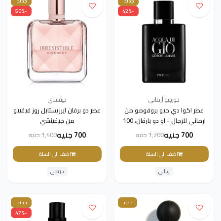
جديد
جديد
-50%
-42%
جورجيو أرماني
جيفنشي
عطر اكوا دي جيو بروفومو من
عطر دو برفان ايرزيستابل روز فيفيتو
ارماني للرجال - او دو بارفان، 100
من جيفينشي
مل
700 جنيه
700 جنيه
1,200 جنيه
1,400 جنيه
اضف الى السلة
اضف الى السلة
رجالى
حريمى
جديد
جديد
-47%