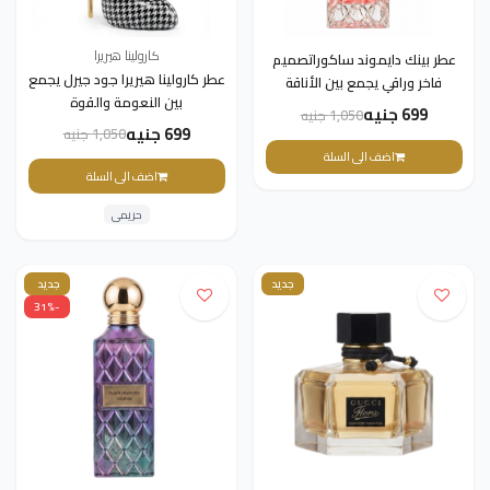
كارولينا هيريرا
عطر بينك دايموند ساكوراتصميم
عطر كارولينا هيريرا جود جيرل يجمع
فاخر وراقي يجمع بين الأناقة
بين النعومة والقوة
والجاذبية
699 جنيه
1,050 جنيه
699 جنيه
1,050 جنيه
اضف الى السلة
اضف الى السلة
حريمى
جديد
جديد
-31%