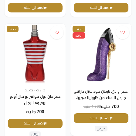
اضف الى السلة
اضف الى السلة
جديد
جديد
-42%
جان بول جوتييه
عطر او دي بارفان جود جيرل دازلينج
عطر جان بول جولتير لو مال أودو
جاردن للنساء من كارولينا هيريرا،
بيرفيوم للرجال
80 مل
700 جنيه
1,200 جنيه
700 جنيه
اضف الى السلة
اضف الى السلة
حريمى
رجالى