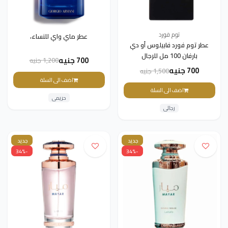
توم فورد
عطر ماي واي للنساء،
عطر توم فورد فابيلوس أو دي
بارفان 100 مل للرجال
700 جنيه
1,200 جنيه
700 جنيه
1,500 جنيه
اضف الى السلة
اضف الى السلة
حريمى
رجالى
جديد
جديد
-34%
-34%