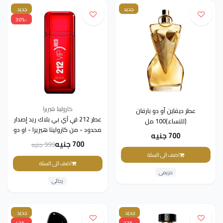
جديد
جديد
-30%
كارولينا هيريرا
عطر ديفاين أو دو بارفان
عطر 212 في آي بي بلاك ريد إصدار
(للنساء)100 مل
محدود - من كارولينا هيريرا - او دو
700 جنيه
بارفيوم - رجالي - 100مل
700 جنيه
999 جنيه
اضف الى السلة
اضف الى السلة
حريمى
رجالى
جديد
جديد
-42%
-27%