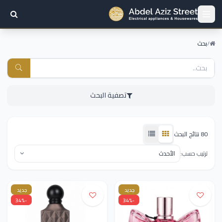
/
بحث
تصفية البحث
80 نتائج البحث
ترتيب حسب:
جديد
جديد
-34%
-34%