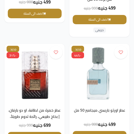
499 جنيه
888 جنيه
499 جنيه
999 جنيه
اضف الى السلة
اضف الى السلة
حريمى
جديد
جديد
-31%
-44%
عطر اورتو باريسي ميجامير 50 ​​مل
عطر خمرة من لطافة، او دو بارفان،
| بخاخ طبيعي، رائحة تدوم طويلاً،
للجنسين
499 جنيه
888 جنيه
699 جنيه
999 جنيه