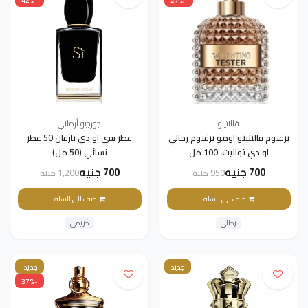
فالنتينو
جورجيو أرماني
برفيوم فالنتينو اومو برفيوم رجالي
عطر سي او ​​دي بارفان 50 عطر
او دي تواليت، 100 مل
نسائي (50 مل)
700 جنيه
700 جنيه
950 جنيه
1,200 جنيه
اضف الى السلة
اضف الى السلة
رجالى
حريمى
جديد
جديد
-37%