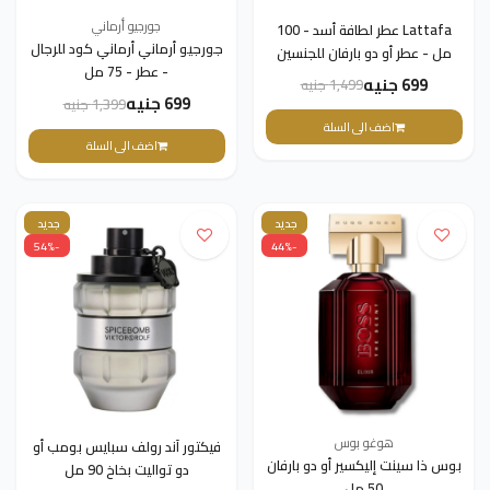
جورجيو أرماني
Lattafa عطر لطافة أسد - 100
جورجيو أرماني أرماني كود للرجال
مل - عطر أو دو بارفان للجنسين
- عطر - 75 مل
699 جنيه
1,499 جنيه
699 جنيه
1,399 جنيه
اضف الى السلة
اضف الى السلة
جديد
جديد
-54%
-44%
هوغو بوس
فيكتور آند رولف سبايس بومب أو
بوس ذا سينت إليكسير أو دو بارفان
دو تواليت بخاخ 90 مل
50 مل