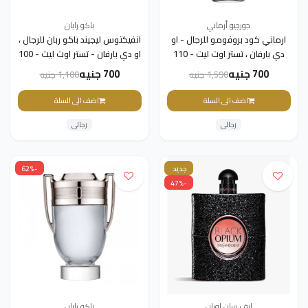
جورجيو أرماني
باكو رابان
ارماني كود بروفومو للرجال - او
انفيكتوس ليجيند باكو ربان للرجال ،
دي بارفان ، تستر اوت ليت - 110
او دي بارفان - تستر اوت ليت - 100
مل
مل
700 جنيه
700 جنيه
1,590 جنيه
1,100 جنيه
اضف الى السلة
اضف الى السلة
رجالى
رجالى
جديد
-62%
-47%
ايف سان لوران
باكو رابان