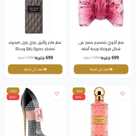
عطر أنثوي بتصميم مميز على
عطر فاخر وأنيق غراي بيرل دايموند
شكل فيونكة وردية أنيقة
تمنحكِ حضورًا راقيًا وجذابًا
699 جنيه
699 جنيه
1,050 جنيه
1,050 جنيه
اضف الى السلة
اضف الى السلة
جديد
جديد
-34%
-34%