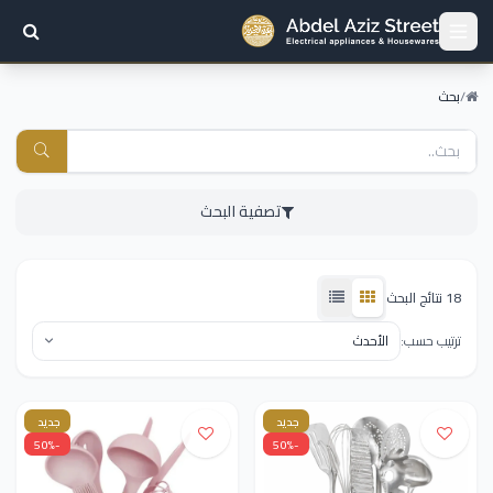
/
بحث
تصفية البحث
18 نتائج البحث
ترتيب حسب:
جديد
جديد
-50%
-50%