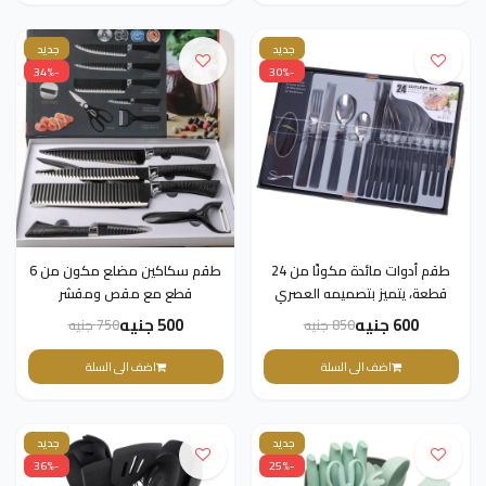
جديد
جديد
-34%
-30%
طقم أدوات مائدة مكونًا من 24
طقم سكاكين مضلع مكون من 6
قطعة، يتميز بتصميمه العصري
قطع مع مقص ومقشر
برؤوس من الفولاذ المقاوم للصدأ
600 جنيه
500 جنيه
850 جنيه
750 جنيه
ومقابض سوداء من مادة
اصطناعية
اضف الى السلة
اضف الى السلة
جديد
جديد
-36%
-25%