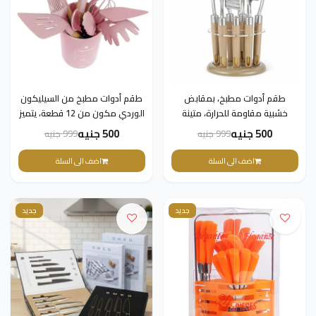
طقم أدوات مطبخ، بمقابض
طقم أدوات مطبخ من السيليكون
خشبية مقاومة للحرارة، متينة
الوردي مكون من 12 قطعة، يتميز
ومقاومة للصدأ، ملاعق مصفاة
بمقابض خشبية وحامل تخزين
500 جنيه
500 جنيه
999 جنيه
999 جنيه
مدمجة شديدة التحمل للمطبخ
مطابق.
اضف الى السلة
اضف الى السلة
جديد
جديد