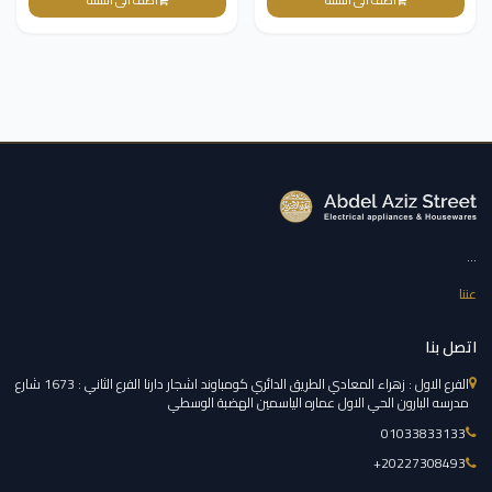
...
عننا
اتصل بنا
الفرع الاول : زهراء المعادي الطريق الدائري كومباوند اشجار دارنا الفرع الثاني : 1673 شارع
مدرسه البارون الحي الاول عماره الياسمين الهضبة الوسطي
01033833133
‎+20227308493