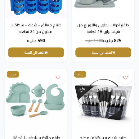
طقم أدوات الطهي والتوزيع من
طقم معالق - شوك - سكاكين
شيف براق، 19 قطعة
مكون من 24 قطعه
825 جنيه
590 جنيه
1,200 جنيه
اضف الى السلة
اضف الى السلة
جديد
جديد
طقم شوك و سكاكين مطبخ
طقم مائدة سيليكون للأطفال