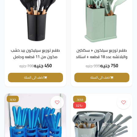
طقم توزيع سيلكون + سكاكين
طقم توزيع سيليكون بيد خشب
والبلانشه عدد 18 قطعه + استاند
مكون من 11 قطعه وحامل
خامه عالي الجوده
بلاستيك - اسود
750 جنيه
450 جنيه
999 جنيه
700 جنيه
اضف الى السلة
اضف الى السلة
جديد
جديد
-32%