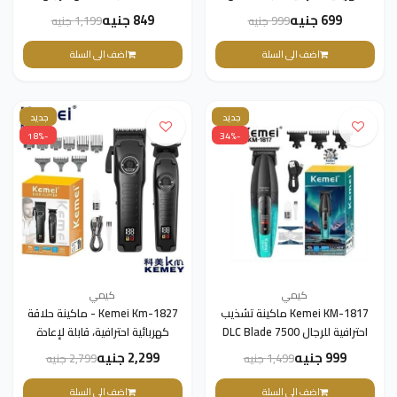
للرجال
699 جنيه
849 جنيه
999 جنيه
1,199 جنيه
اضف الى السلة
اضف الى السلة
جديد
جديد
-18%
-34%
كيمي
كيمي
Kemei KM-1817 ماكينة تشذيب
Kemei Km-1827 - ماكينة حلاقة
احترافية للرجال DLC Blade 7500
كهربائية احترافية، قابلة لإعادة
دورة في الدقيقة شاشة LED
الشحن للرجال
999 جنيه
2,299 جنيه
1,499 جنيه
2,799 جنيه
معدنية كاملة منخفضة الضوضاء
ماكينة تشذيب الشعر
اضف الى السلة
اضف الى السلة