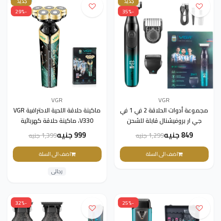
جديد
جديد
-29%
-35%
VGR
VGR
مجموعة أدوات الحلاقة 2 في 1 في
ماكينة حلاقة اللحية الاحترافية VGR
جي ار بروفيشنال قابلة للشحن
V330، ماكينة حلاقة كهربائية
للاستعمال الرطب والجاف، V-361
مقاومة للماء، ماكينة حلاقة لإزالة
849 جنيه
999 جنيه
1,299 جنيه
1,399 جنيه
الشعر
اضف الى السلة
اضف الى السلة
رجالى
-32%
-25%