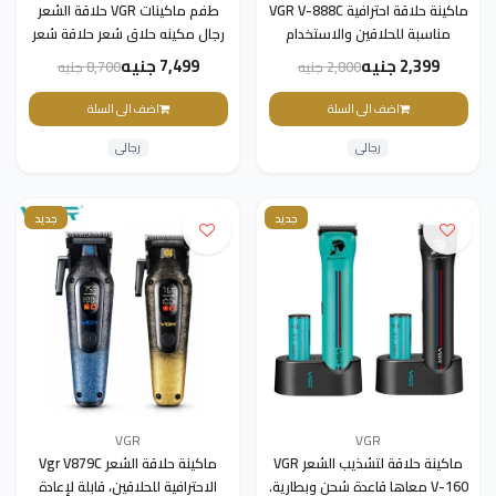
ماكينة حلاقة احترافية VGR V-888C
طفم ماكينات VGR حلاقة الشعر
مناسبة للحلاقين والاستخدام
رجال مكينه حلاق شعر حلاقة شعر
المنزلي، بتجمع بين القوة والدقة
للرجال + ماكينة قص الشعر محرك
2,399 جنيه
7,499 جنيه
2,800 جنيه
8,700 جنيه
وسهولة الاستخدام.
متجه ماكينة قص الشعر قابلة
للتعديل 11000 دورة
اضف الى السلة
اضف الى السلة
رجالى
رجالى
جديد
جديد
VGR
VGR
ماكينة حلاقة لتشذيب الشعر VGR
ماكينة حلاقة الشعر Vgr V879C
V-160 معاها قاعدة شحن وبطارية.
الاحترافية للحلاقين، قابلة لإعادة