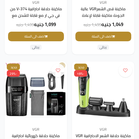
VGR
VGR
ماكينة قص الشعرVGR عالية
ماكينة حلاقة احترافية V-374 من
الجودة ماكينة قابلة لإعادة
في جي ار مع قابلة للشحن مع
الشحن(للرجال) v-274
كابل USB (اسود)
1,049 جنيه
1,099 جنيه
1,499 جنيه
1,499 جنيه
اضف الى السلة
اضف الى السلة
رجالى
رجالى
جديد
جديد
-29%
-18%
VGR
VGR
ماكينة حلاقة الشعر الاحترافية VGR
ماكينة حلاقة كهربائية احترافية