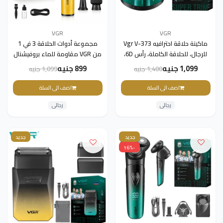
VGR
VGR
ماكينة حلاقة احترافيه Vgr V-373
مجموعة أدوات الحلاقة 3 في 1
للرجال، للحلاقة الكاملة، رأس 6D،
من VGR مقاومة للماء بروفيشنال
أخضر
قابلة للشحن للاستعمال الرطب
1,099 جنيه
899 جنيه
1,400 جنيه
1,099 جنيه
والجاف، V-633
اضف الى السلة
اضف الى السلة
رجالى
رجالى
جديد
جديد
-16%