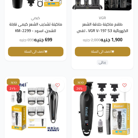
VGR
كيمي
طقم ماكينة حلاقة الشعر
ماكينة تشذيب الشعر كيمى قابلة
الكهربائية VGR V-197 S3 ، لقص
للشحن، اسود - KM-2299
الشعر وحلاقته وتشذيب شعر
1,900 جنيه
699 جنيه
2,800 جنيه
899 جنيه
الجسم، يتضمن قاعدة شحن
وأمشاطًا وأمشاطًا واقية، هدية
اضف الى السلة
اضف الى السلة
رائعة للرجال- أسود
رجالى
جديد
جديد
-21%
-26%