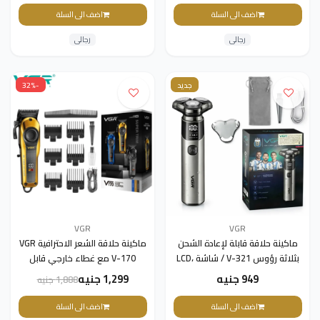
هادئة ماكينة تشذيب شعر للرجال
اضف الى السلة
اضف الى السلة
V-877 S3
رجالى
رجالى
جديد
-32%
VGR
VGR
ماكينة حلاقة قابلة لإعادة الشحن
ماكينة حلاقة الشعر الاحترافية VGR
بثلاثة رؤوس V-321 / شاشة LCD،
V-170 مع غطاء خارجي قابل
2000 مللي أمبير، مقاومة للماء
للتغيير، ماكينة حلاقة شعر الشعر
949 جنيه
1,299 جنيه
1,888 جنيه
بمعيار IPX7
واللحية والشارب
اضف الى السلة
اضف الى السلة