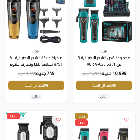
VGR
VGR
مجموعة قص الشعر الاحترافية 3
ماكينة حلاقة الشعر الاحترافية V-
في 1، VGR V-035 S3
879T بشاشة LED وبطارية ليثيوم
1500mAh ومحرك 7500 دورة في
10,999 جنيه
749 جنيه
14,500 جنيه
1,099 جنيه
الدقيقة وشفرة سيراميك
اضف الى السلة
اضف الى السلة
رجالى
رجالى
جديد
-23%
-21%