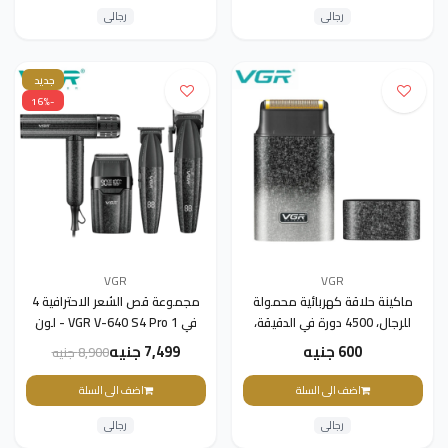
رجالى
رجالى
جديد
-16%
VGR
VGR
ماكينة حلاقة كهربائية محمولة
مجموعة قص الشعر الاحترافية 4
للرجال، 4500 دورة في الدقيقة،
في 1 VGR V-640 S4 Pro - لون
موديل VGR V-326، لون أخضر
اسود
600 جنيه
7,499 جنيه
8,900 جنيه
اضف الى السلة
اضف الى السلة
رجالى
رجالى