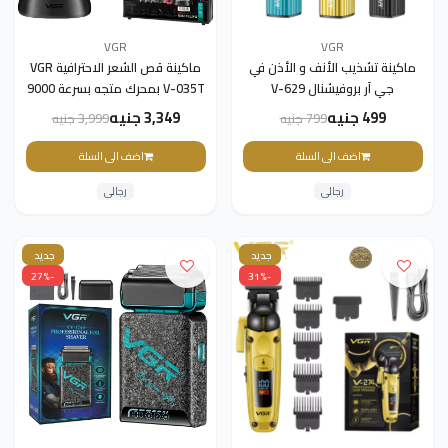
VGR
VGR
ماكينة تشذيب الأنف و الأذن في
ماكينة قص الشعر الاحترافية VGR
جي آر بروفيشنال V-629
V-035T بمحرك متجه بسرعة 9000
دورة في الدقيقة
499 جنيه
3,349 جنيه
799 جنيه
3,999 جنيه
اضف الى السلة
اضف الى السلة
رجالى
رجالى
جديد
جديد
-27%
-31%