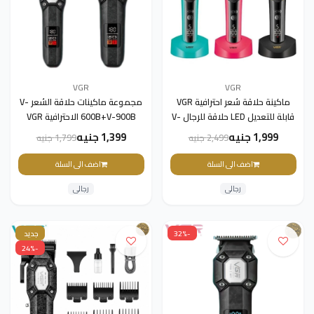
VGR
VGR
ماكينة حلاقة شعر احترافية VGR
مجموعة ماكينات حلاقة الشعر V-
قابلة للتعديل LED حلاقة للرجال V-
600B+V-900B الاحترافية VGR
199
1,999 جنيه
1,399 جنيه
2,499 جنيه
1,799 جنيه
اضف الى السلة
اضف الى السلة
رجالى
رجالى
-32%
جديد
-24%