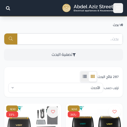
/
بحث
تصفية البحث
287 نتائج البحث
ترتيب حسب:
جديد
جديد
-33%
-36%