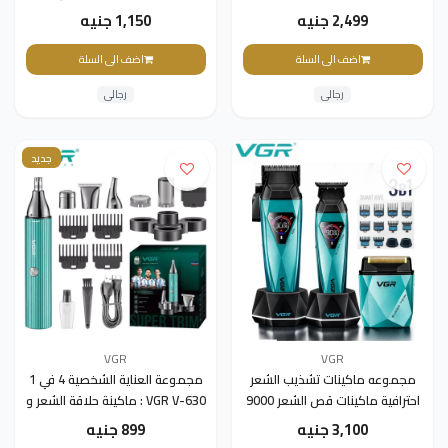
الشحن، لاسلكية للرجال
2,499 جنيه
1,150 جنيه
اضف الى السلة
اضف الى السلة
رجالى
رجالى
جديد
VGR
VGR
مجموعه ماكينات تشذيب الشعر
مجموعة العناية الشخصية 4 في 1
احترافية ماكينات قص الشعر 9000
VGR V-630 : ماكينة حلاقة الشعر و
دورة في الدقيقة ماكينات تشذيب
تشذيب الأنف و تشذيب اللحية و
3,100 جنيه
899 جنيه
الشعر LED ماكينات قص كهربائية
الجسم