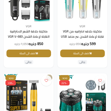
VGR
VGR
ماكينة حلاقه احترافيه من VGR
ماكينة حلاقة الشعر الاحترافية
قابلة لإعادة الشحن عبر منفذ USB
القابلة لإعادة الشحن VGR V-683
مع شاشة LED باللون الأخضر V-
للرجال
599 جنيه
850 جنيه
856 جنيه
1,050 جنيه
939
اضف الى السلة
اضف الى السلة
رجالى
رجالى
جديد
جديد
-19%
-22%