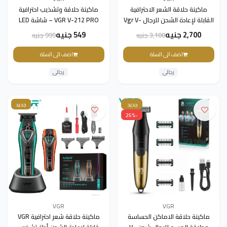
ماكينة حلاقة الشعر الاحترافية
ماكينة حلاقة وتشذيب احترافية
القابلة لإعادة الشحن للرجال Vgr V-
VGR V-212 PRO – شاشة LED
857C بسرعة 9000 دورة في
رقمية
2,700 جنيه
549 جنيه
3,100 جنيه
999 جنيه
الدقيقة
اضف الى السلة
اضف الى السلة
رجالى
رجالى
جديد
جديد
-25%
VGR
VGR
ماكينة حلاقة الاماكن الحساسة
ماكينة حلاقة شعر احترافية VGR