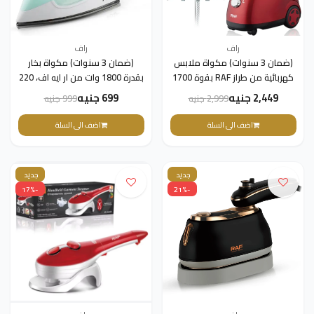
راف
راف
(ضمان 3 سنوات) مكواة ملابس
(ضمان 3 سنوات) مكواة بخار
كهربائية من طراز RAF بقوة 1700
بقدرة 1800 وات من ار ايه اف، 220
واط، مكواة بخار يدوية عالية الطاقة
فولت، 50 هرتز، أخضر، R.1106B
2,449 جنيه
699 جنيه
2,999 جنيه
999 جنيه
R.3037، مكواة بخار كهربائية ثنائية
المراحل
اضف الى السلة
اضف الى السلة
جديد
جديد
-17%
-21%