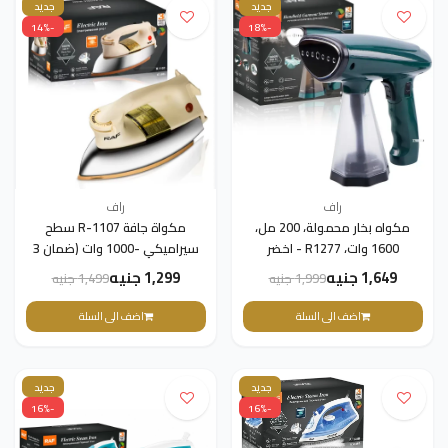
جديد
جديد
-14%
-18%
راف
راف
مكواه بخار محمولة، 200 مل،
مكواة جافة R-1107 سطح
1600 وات، R1277 - اخضر
سيراميكي -1000 وات (ضمان 3
غامق(ضمان 3 سنوات)
سنوات)
1,649 جنيه
1,299 جنيه
1,999 جنيه
1,499 جنيه
اضف الى السلة
اضف الى السلة
جديد
جديد
-16%
-16%