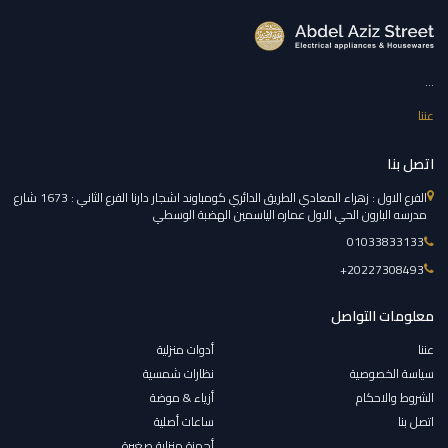
...
عننا
اتصل بنا
الفرع الاول : زهراء المعادي الطريق الدائري كومباوند اشجار دارنا الفرع الثاني : 1673 شارع
مدرسه البارون الحي الاول عماره الياسمين الهضبة الوسطي
01033833133
‎+20227308493
معلومات التواصل
عننا
أدوات منزلية
سياسة الخصوصية
نظارات شمسية
الشروط والاحكام
أزياء & موضة
اتصل بنا
ساعات أصلية
أجهزة منزلية صغيرة