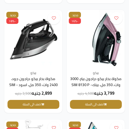
جديد
جديد
-18%
-16%
بيكو
بيكو
مكواة بخار بيكو دراجون بيتر، 3000
مكواة بخار بيكو دراجون جود،
وات، 350 مل، بينك- SIM 8130 P
2400 وات، 350 مل، اسود - SIM
5124 A
3,799 جنيه
2,899 جنيه
4,500 جنيه
3,500 جنيه
اضف الى السلة
اضف الى السلة
جديد
جديد