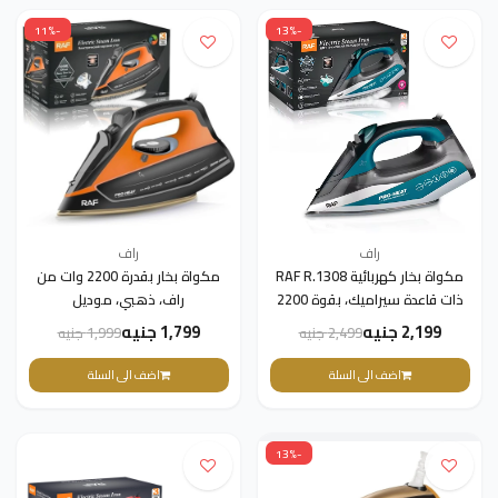
-11%
-13%
راف
راف
مكواة بخار كهربائية RAF R.1308
مكواة بخار بقدرة 2200 وات من
ذات قاعدة سيراميك، بقوة 2200
راف، ذهبي، موديل
واط(ضمان 3 سنوات)
R.1224G(ضمان 3 سنوات)
2,199 جنيه
1,799 جنيه
2,499 جنيه
1,999 جنيه
اضف الى السلة
اضف الى السلة
-13%