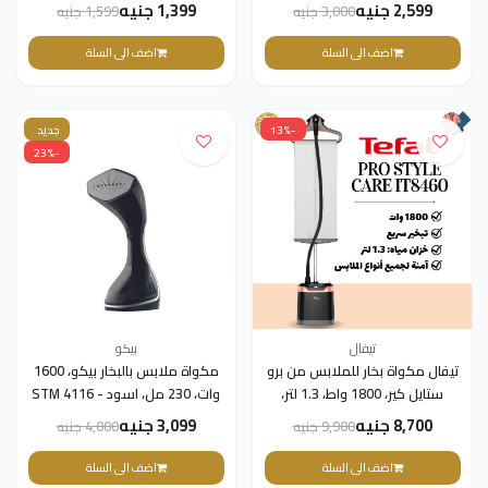
2,599 جنيه
1,399 جنيه
3,000 جنيه
1,599 جنيه
اضف الى السلة
اضف الى السلة
-13%
جديد
-23%
تيفال
بيكو
تيفال مكواة بخار للملابس من برو
مكواة ملابس بالبخار بيكو، 1600
ستايل كير، 1800 واط، 1.3 لتر،
وات، 230 مل، اسود - STM 4116
اسود ونحاسي، IT8460
B
8,700 جنيه
3,099 جنيه
9,900 جنيه
4,000 جنيه
اضف الى السلة
اضف الى السلة