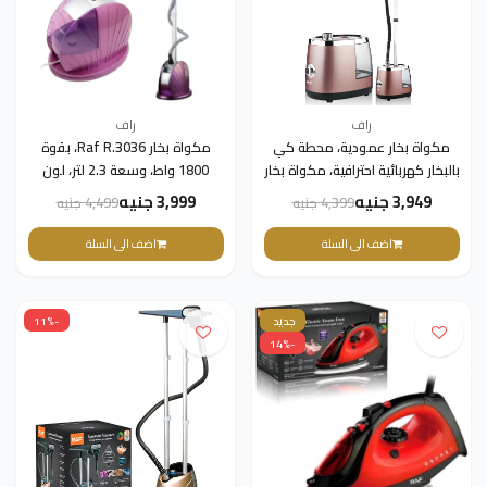
راف
راف
مكواة بخار عمودية، محطة كي
مكواة بخار Raf R.3036، بقوة
بالبخار كهربائية احترافية، مكواة بخار
1800 واط، وسعة 2.3 لتر، لون
عمودية للملابسRAF
بنفسجي(ضمان 3 سنوات)
3,949 جنيه
3,999 جنيه
4,399 جنيه
4,499 جنيه
R.3047G(ضمان 3 سنوات)
اضف الى السلة
اضف الى السلة
جديد
-11%
-14%