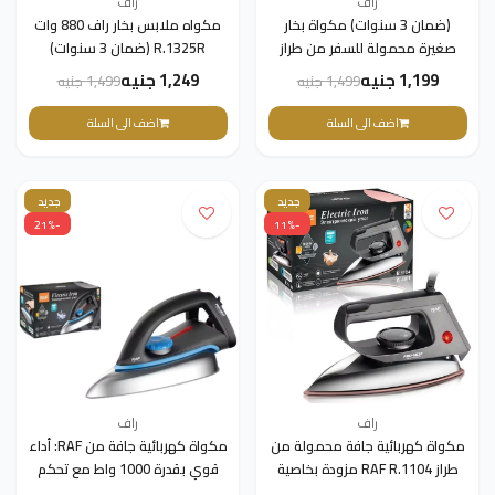
راف
راف
(ضمان 3 سنوات) مكواة بخار
مكواه ملابس بخار راف 880 وات
صغيرة محمولة للسفر من طراز
R.1325R (ضمان 3 سنوات)
RAF R.1142H - مكواة بخار يدوية
1,199 جنيه
1,249 جنيه
1,499 جنيه
1,499 جنيه
صغيرة دوارة بزاوية 180 درجة
اضف الى السلة
اضف الى السلة
جديد
جديد
-21%
-11%
راف
راف
مكواة كهربائية جافة محمولة من
مكواة كهربائية جافة من RAF: أداء
طراز RAF R.1104 مزودة بخاصية
قوي بقدرة 1000 واط مع تحكم
التحكم في درجة الحرارة - 1000 واط
في درجة الحرارة وقاعدة