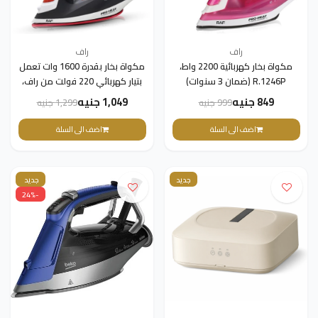
راف
راف
مكواة بخار كهربائية 2200 واط،
مكواة بخار بقدرة 1600 وات تعمل
R.1246P (ضمان 3 سنوات)
بتيار كهربائي 220 فولت من راف،
لون أسود، R.1112R(ضمان 3
849 جنيه
1,049 جنيه
999 جنيه
1,299 جنيه
سنوات)
اضف الى السلة
اضف الى السلة
جديد
جديد
-24%