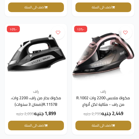
اضف الى السلة
اضف الى السلة
-10%
-13%
راف
راف
مكواة ملابس 2200 وات R.1002
مكواة بخار من راف، 2200 وات،
من راف - مثالية لكل أنواع
R.1157B(ضمان 3 سنوات)
الأقمشة (ضمان 3 سنوات)
2,449 جنيه
1,899 جنيه
2,799 جنيه
2,099 جنيه
اضف الى السلة
اضف الى السلة