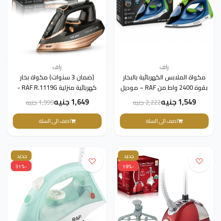
راف
راف
مكواة الملابس الكهربائية بالبخار
(ضمان 3 سنوات) مكواة بخار
بقوة 2400 واط من RAF – موديل
كهربائية منزلية RAF R.1119G -
R.1300G(ضمان 3 سنوات)
مكواة بخار قوية بقدرة 2200 واط،
1,549 جنيه
1,649 جنيه
2,222 جنيه
1,999 جنيه
قاعدة سيراميك، قاعدة سيراميك
اضف الى السلة
اضف الى السلة
جديد
جديد
-31%
-19%