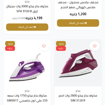
بيكو
مجفف ملابس محمول - مجفف
مكواه بخار بيكو 3000 وات ديجيتال
ملابس كهربائي صغير الحجم
ازرق SPA 9130 B
وقابل للطي للشقق والمنازل
1,200 جنيه
والسفر والمركبات الترفيهية
4,199 جنيه
5,500 جنيه
اضف الى السلة
اضف الى السلة
جديد
جديد
-13%
-14%
بيكو
بيكو
مكواه بخار بيكو 2600 وات احمر
مكواة بخار بيكو 1750 وات سعه
SIM 3126 R
220 ملي لون بنفسجي SIM3617