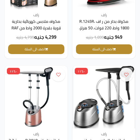
راف
راف
مكواة بخار من ر اف R.1245R،
مكواه ملابس كهربائية بخارية
1800 واط، 220 فولت، 50 هرتز،
قوية بقدرة 2000 واط من RAF
احمر(ضمان 3 سنوات)
R.3046G - مكواة بخارية عمودية
949 جنيه
4,299 جنيه
1,099 جنيه
4,799 جنيه
مع لوح كي (ضمان 3 سنوات)
اضف الى السلة
اضف الى السلة
-11%
-11%
راف
راف