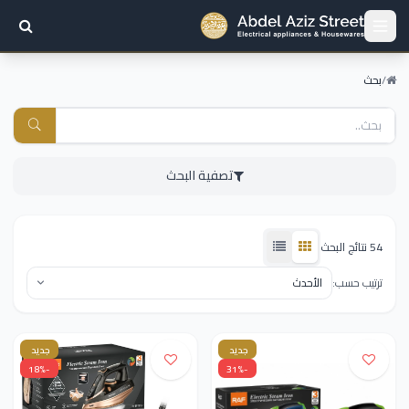
/
بحث
تصفية البحث
54 نتائج البحث
ترتيب حسب:
جديد
جديد
-18%
-31%