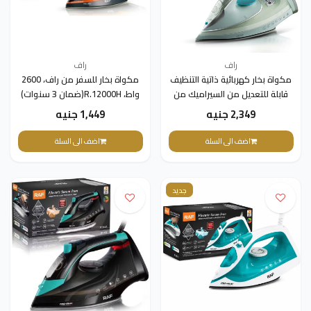
راف
راف
مكواة بخار كهربائية ذاتية التنظيف
مكواة بخار للسفر من راف، 2600
قابلة للتعديل من السيراميك من
واط، R.12000H(ضمان 3 سنوات)
RAF R.1281 (ضمان 3 سنوات)
2,349 جنيه
1,449 جنيه
اضف الى السلة
اضف الى السلة
جديد