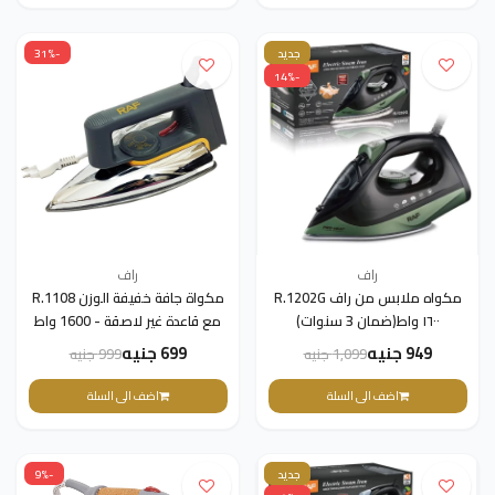
جديد
-31%
-14%
راف
راف
مكواه ملابس من راف R.1202G
مكواة جافة خفيفة الوزن R.1108
١٦٠٠ واط(ضمان 3 سنوات)
مع قاعدة غير لاصقة - 1600 واط
(ضمان 3 سنوات)
949 جنيه
699 جنيه
1,099 جنيه
999 جنيه
اضف الى السلة
اضف الى السلة
جديد
-9%