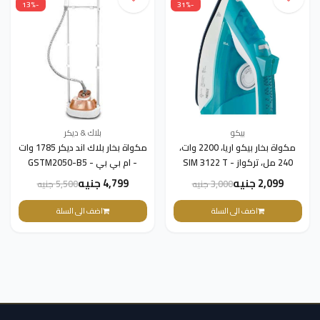
-13%
-31%
بيكو
بلاك & ديكر
مكواة بخار بيكو اريا، 2200 وات،
مكواة بخار بلاك اند ديكر 1785 وات
240 مل، تركواز - SIM 3122 T
- ام بي بي - GSTM2050-B5
2,099 جنيه
4,799 جنيه
3,000 جنيه
5,500 جنيه
اضف الى السلة
اضف الى السلة