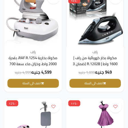
-14%
راف
راف
مكواة بخار كهربائية من راف |
مكواة بخارية RAF R.1254، بقدرة
1600 واط | R.1202B (ضمان 3
2000 واط، وخزان ماء سعة 700
سنوات)
مل(ضمان 3 سنوات)
949 جنيه
4,599 جنيه
1,099 جنيه
4,999 جنيه
اضف الى السلة
اضف الى السلة
-12%
-11%