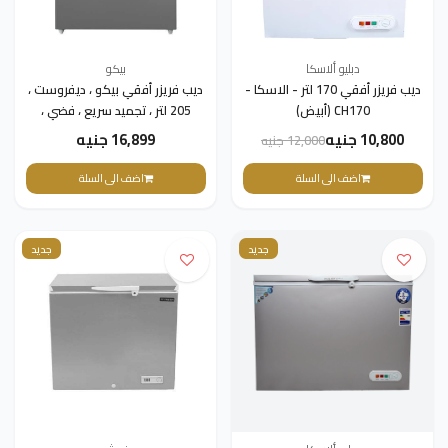
دبليو ألاسكا
بيكو
ديب فريزر أفقي 170 لتر - الاسكا -
ديب فريزر أفقي بيكو ، ديفروست ،
CH170 (أبيض)
205 لتر ، تجميد سريع ، فضي ،
HS20510SEG
10,800 جنيه
16,899 جنيه
12,000 جنيه
اضف الى السلة
اضف الى السلة
جديد
جديد