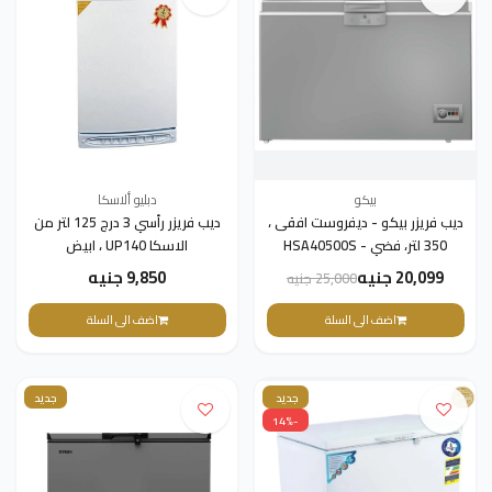
بيكو
دبليو ألاسكا
ديب فريزر بيكو - ديفروست افقى ،
ديب فريزر رأسي 3 درج 125 لتر من
350 لتر، فضي - HSA40500S
الاسكا UP140 ، ابيض
20,099 جنيه
9,850 جنيه
25,000 جنيه
اضف الى السلة
اضف الى السلة
جديد
جديد
-14%