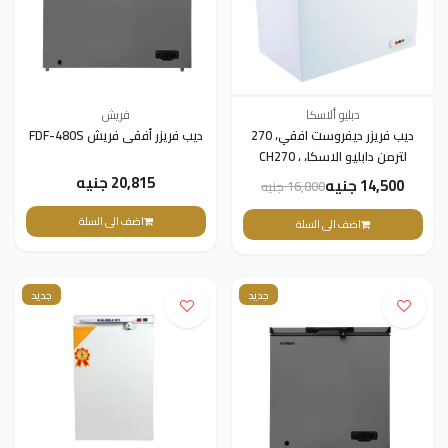
دبليو ألاسكا
فريش
ديب فريزر ديفروست افقي، 270
ديب فريزر أفقى فريش FDF-480S
لترمن دابليو الاسكا، ، CH270
20,815 جنيه
14,500 جنيه
16,800 جنيه
اضف الى السلة
اضف الى السلة
جديد
جديد