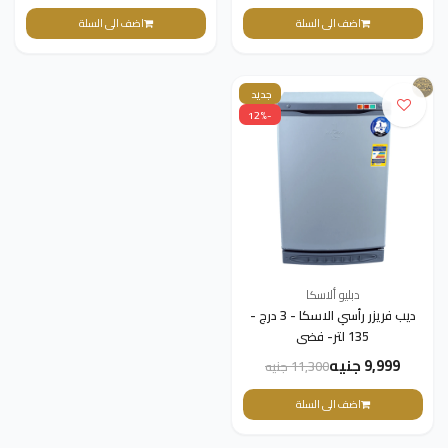
اضف الى السلة
اضف الى السلة
جديد
-12%
دبليو ألاسكا
ديب فريزر رأسي الاسكا - 3 درج -
135 لتر- فضى
9,999 جنيه
11,300 جنيه
اضف الى السلة