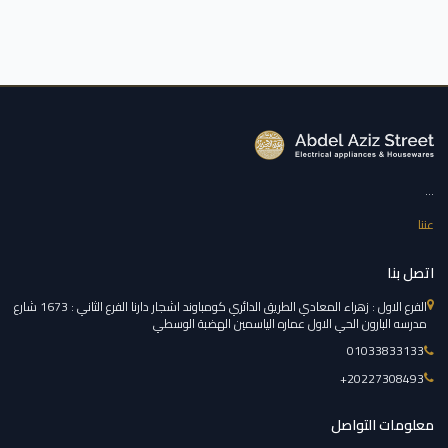
...
عننا
اتصل بنا
الفرع الاول : زهراء المعادي الطريق الدائري كومباوند اشجار دارنا الفرع الثاني : 1673 شارع
مدرسه البارون الحي الاول عماره الياسمين الهضبة الوسطي
01033833133
‎+20227308493
معلومات التواصل