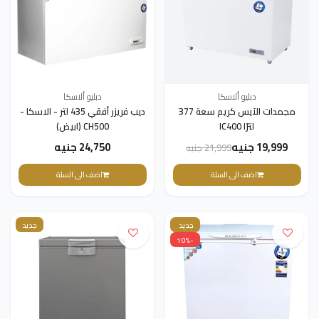
دبليو ألاسكا
دبليو ألاسكا
مجمدات الآيس كريم سعة 377
ديب فريزر أفقي 435 لتر - الاسكا -
لترًا IC400
CH500 (ابيض)
19,999 جنيه
24,750 جنيه
21,999 جنيه
اضف الى السلة
اضف الى السلة
جديد
جديد
-10%