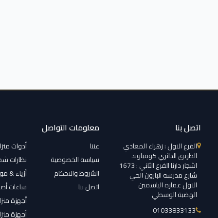
اتصل بنا
معلومات التواصل
الفرع الاول : زهراء المعادي
عننا
أدوات منزل
الطريق الدائري كومباوند
سياسة الخصوصية
نظارات ش
اشجار دارنا الفرع الثاني : 1673
الشروط والاحكام
أزياء & م
شارع مدرسه البارون الحي
الاول عماره الياسمين
اتصل بنا
ساعات أصل
الهضبة الوسطي
أجهزة منزل
01033833133
أجهزة منزل