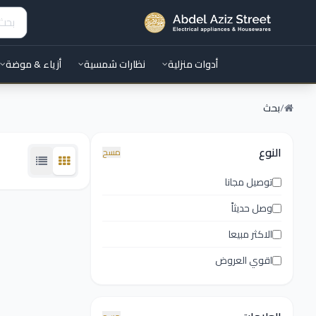
أدوات منزلية
نظارات شمسية
أزياء & موضة
/
بحث
النوع
مسح
توصيل مجانا
وصل حديثاً
الاكثر مبيعا
اقوي العروض