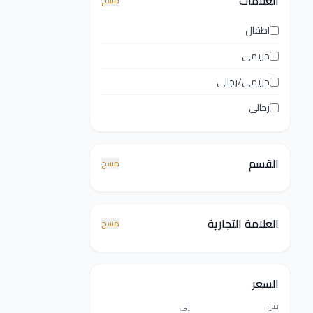
العلامات
مسح
اطفال
حريمى
حريمى/رجالى
رجالى
القسم
مسح
العلامة التجارية
مسح
السعر
من
إلى