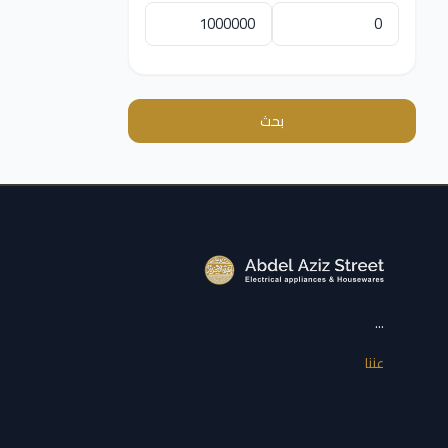
بحث
...
عننا