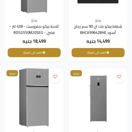
بيكو
بيكو
شفاط بيكو بلت ان 90 سم زجاج
ثلاجة بيكو ديفروست - 438 لتر -
أسود BHCA99642BHE
فضي - RDSG550M20SEG
14,499 جنيه
18,499 جنيه
اضف الى السلة
اضف الى السلة
جديد
جديد