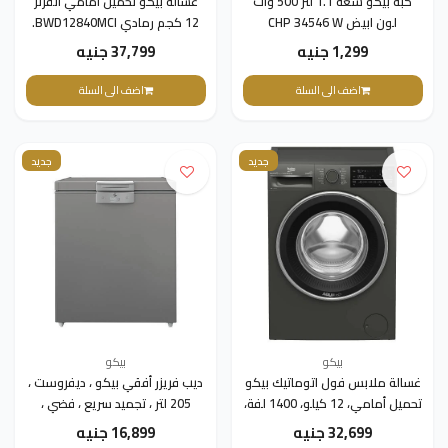
كبه بيكو سعه 1.1 لتر 500 وات
غسالة بيكو تحميل أمامي انفرتر
لون ابيض CHP 34546 W
12 كجم رمادي BWD12840MCI.
1,299 جنيه
37,799 جنيه
اضف الى السلة
اضف الى السلة
جديد
جديد
بيكو
بيكو
غسالة ملابس فول اتوماتيك بيكو
ديب فريزر أفقي بيكو ، ديفروست ،
تحميل أمامي، 12 كيلو، 1400 لفة،
205 لتر ، تجميد سريع ، فضي ،
شاشة ديجيتال، انفرتر، واي فاي،
HS20510SEG
32,699 جنيه
16,899 جنيه
لون رمادي، B3WFU51240MCI