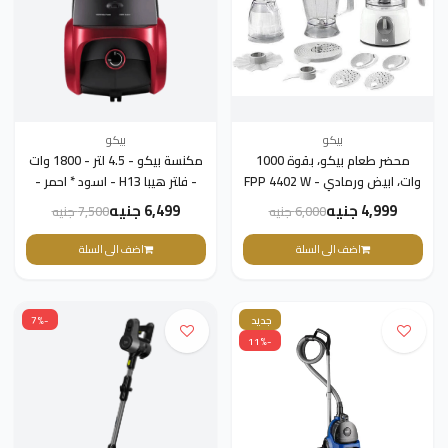
بيكو
بيكو
محضر طعام بيكو، بقوة 1000
مكنسة بيكو - 4.5 لتر - 1800 وات
وات، ابيض ورمادي - FPP 4402 W
- فلتر هيبا H13 - اسود * احمر -
VCC 54320 WP
4,999 جنيه
6,499 جنيه
6,000 جنيه
7,500 جنيه
اضف الى السلة
اضف الى السلة
جديد
-7%
-11%