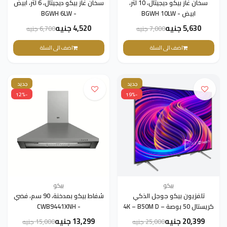
سخان غاز بيكو ديجيتال، 10 لتر،
سخان غاز بيكو ديجيتال، 6 لتر، ابيض
ابيض - BGWH 10LW
- BGWH 6LW
5,630 جنيه
4,520 جنيه
7,000 جنيه
6,700 جنيه
اضف الى السلة
اضف الى السلة
جديد
جديد
-12%
-19%
بيكو
بيكو
تلفزيون بيكو جوجل الذكي
شفاط بيكو بمدخنة، 90 سم، فضي
كريستال 50 بوصة – 4K – B50M D
- CWB9441XNH
895 A
20,399 جنيه
13,299 جنيه
25,000 جنيه
15,000 جنيه