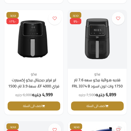
جديد
جديد
-17%
-9%
بيكو
بيكو
قلايه هوائية بيكو سعه 7.6 لتر
اير فراير ديجيتال بيكو إكسبيرت
1750 وات لون اسود FRL 3374 B
فراي EF 4000، سعة 3.9 لتر، 1500
وات، اسود - FRL 2244 B
6,899 جنيه
4,999 جنيه
7,500 جنيه
6,000 جنيه
اضف الى السلة
اضف الى السلة
جديد
جديد