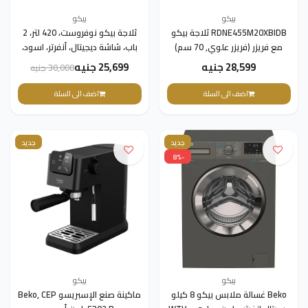
بيكو
بيكو
RDNE455M20XBIDB ثلاجة بيكو
ثلاجة بيكو نوفروست، 420 لتر، 2
مع فريزر (فريزر علوي, 70 سم)
باب، شاشة ديجيتال، أنفرتر، اسود،
موديل RDNE420K02DXITEGB
28,599 جنيه
25,699 جنيه
30,000 جنيه
اضف الى السلة
اضف الى السلة
جديد
جديد
-8%
بيكو
بيكو
Beko غسالة ملابس بيكو 8 كيلو
ماكينة صنع الإسبريسو Beko, CEP