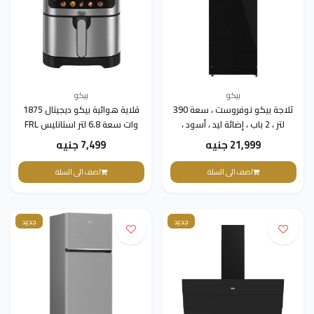
بيكو
بيكو
ثلاجة بيكو نوفروست ، سعة 390
قلاية هوائية بيكو ديجيتال 1875
لتر ، 2 باب ، إضائة ليد ، أسود ،
وات سعة 6.8 لتر استانليس FRL
5464 X
RDNE420KDB
21,999 جنيه
7,499 جنيه
اضف الى السلة
اضف الى السلة
جديد
جديد