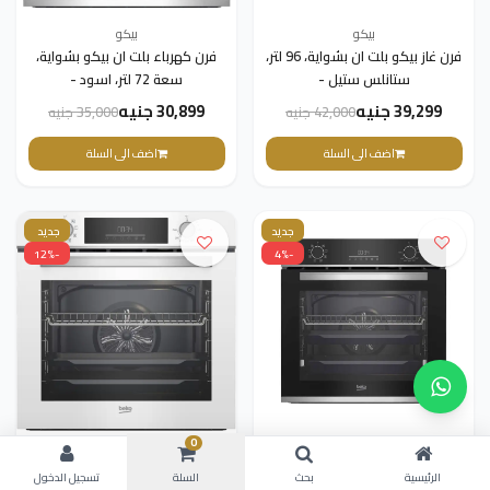
بيكو
بيكو
فرن غاز بيكو بلت ان بشواية، 96 لتر،
فرن كهرباء بلت ان بيكو بشواية،
ستانلس ستيل -
سعة 72 لتر، اسود -
BBVM13400XDS
BBWHT12104DS
39,299 جنيه
30,899 جنيه
42,000 جنيه
35,000 جنيه
اضف الى السلة
اضف الى السلة
جديد
جديد
-12%
-4%
0
بيكو
بيكو
فرن كهرباء بلت ان بيكو بشواية،
فرن بيكو 60 كهرباء ديجيتال
الرئيسية
بحث
السلة
تسجيل الدخول