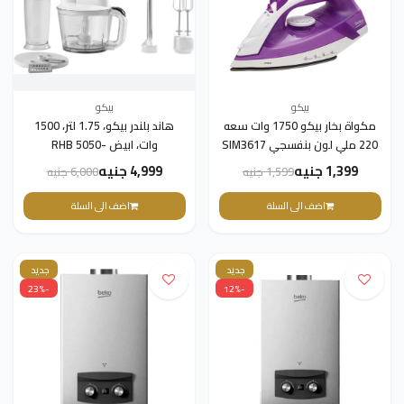
بيكو
بيكو
مكواة بخار بيكو 1750 وات سعه
هاند بلندر بيكو، 1.75 لتر، 1500
220 ملي لون بنفسجي SIM3617
وات، ابيض -RHB 5050
1,399 جنيه
4,999 جنيه
1,599 جنيه
6,000 جنيه
اضف الى السلة
اضف الى السلة
جديد
جديد
-23%
-12%