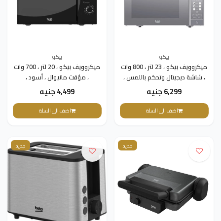
بيكو
بيكو
ميكروويف بيكو ، 23 لتر ، 800 وات
ميكروويف بيكو ، 20 لتر ، 700 وات
، شاشة ديجيتال وتحكم باللمس ،
، مؤقت مانيوال ، أسود ،
بشواية ، سيلفر ، MGF23330S
MOC20100BFB
6,299 جنيه
4,499 جنيه
اضف الى السلة
اضف الى السلة
جديد
جديد