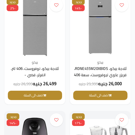
جديد
جديد
-2%
-14%
بيكو
بيكو
ثلاجة بيكو، RDNE455M20XBIDS،
ثلاجة بيكو، نوفروست، 406 لتر،
فريزر علوي نيوفروست، سعة 406
انفرتر، فضي -
لتر، محرك بروسمارت إنفرتر، فضي.
RDNE455M20XBIEG
26,000 جنيه
26,499 جنيه
29,999 جنيه
26,999 جنيه
اضف الى السلة
اضف الى السلة
جديد
جديد
-14%
-17%