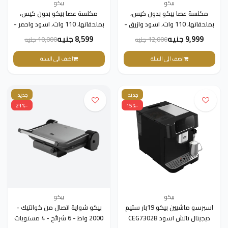
بيكو
بيكو
مكنسة عصا بيكو بدون كيس،
مكنسة عصا بيكو بدون كيس،
بملحقاتها، 110 وات، اسود وازرق -
بملحقاتها، 110 وات، اسود واحمر -
VRT 50121 VR
VRT 60221 VD
9,999 جنيه
8,599 جنيه
12,000 جنيه
10,000 جنيه
اضف الى السلة
اضف الى السلة
جديد
جديد
-21%
-15%
بيكو
بيكو
اسبرسو ماشيين بيكو 19بار ستيم
بيكو شواية اتصال من كوانتيك -
ديجيتال تاتش اسود CEG7302B
2000 واط - 6 شرائح - 4 مستويات