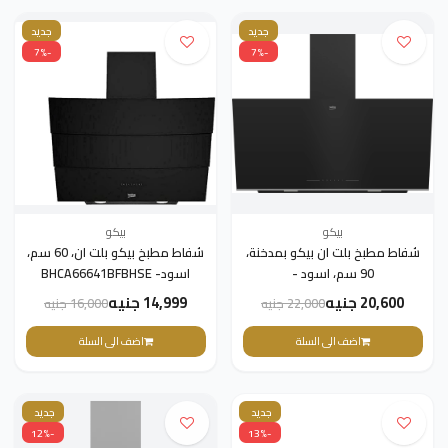
جديد
جديد
-7%
-7%
بيكو
بيكو
شفاط مطبخ بلت ان بيكو بمدخنة،
شفاط مطبخ بيكو بلت ان، 60 سم،
90 سم، اسود -
اسود- BHCA66641BFBHSE
BHCA96641BFBHSE
20,600 جنيه
14,999 جنيه
22,000 جنيه
16,000 جنيه
اضف الى السلة
اضف الى السلة
جديد
جديد
-12%
-13%