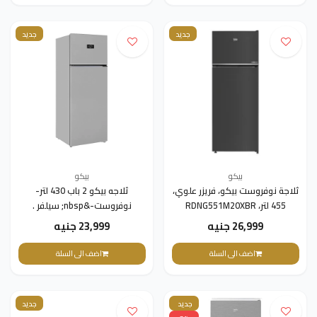
جديد
جديد
بيكو
بيكو
ثلاجة نوفروست بيكو، فريزر علوي،
ثلاجه بيكو 2 باب 430 لتر-
455 لتر، RDNG551M20XBR
نوفروست-&nbsp; سيلفر .
-استانلس داكن
26,999 جنيه
23,999 جنيه
اضف الى السلة
اضف الى السلة
جديد
جديد