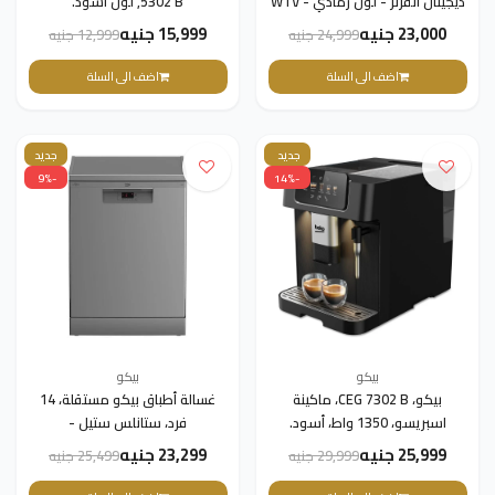
ديجيتال انفرتر - لون رمادي - WTV
5302 B, لون أسود.
8612 XMCI2
23,000 جنيه
15,999 جنيه
24,999 جنيه
12,999 جنيه
اضف الى السلة
اضف الى السلة
جديد
جديد
-9%
-14%
بيكو
بيكو
بيكو، CEG 7302 B، ماكينة
غسالة أطباق بيكو مستقلة، 14
اسبريسو، 1350 واط، أسود.
فرد، ستانلس ستيل -
BDFN15422X
25,999 جنيه
23,299 جنيه
29,999 جنيه
25,499 جنيه