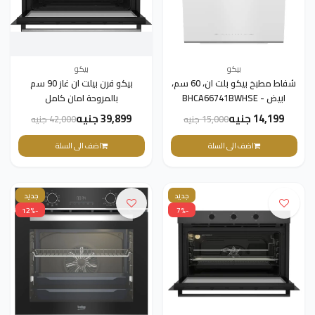
بيكو
بيكو
شفاط مطبخ بيكو بلت ان، 60 سم،
بيكو فرن بيلت ان غاز 90 سم
ابيض - BHCA66741BWHSE
بالمروحة امان كامل
BBWHT12104BS
14,199 جنيه
39,899 جنيه
15,000 جنيه
42,000 جنيه
اضف الى السلة
اضف الى السلة
جديد
جديد
-12%
-7%