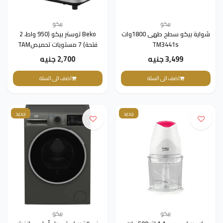
بيكو
بيكو
شواية بيكو سطح طهى 1800وات
Beko توستر بيكو (950 واط، 2
TM3441s
فتحة) 7 مستويات تحميصTAM
7321 I
3,499 جنيه
2,700 جنيه
اضف الى السلة
اضف الى السلة
جديد
جديد
بيكو
بيكو