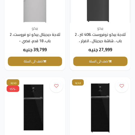
بيكو
بيكو
ثلاجة بيكو نوفروست ،408 لتر ، 2
ثلاجة ديجيتال بيكو نو فروست، 2
باب ، شاشة ديجيتال ، انفرتر ،
باب، 18 قدم، فضي -
استانلس غامق ،
RDNE500E12DS
27,999 جنيه
39,799 جنيه
RDNG551M20TXBR
اضف الى السلة
اضف الى السلة
جديد
جديد
-15%