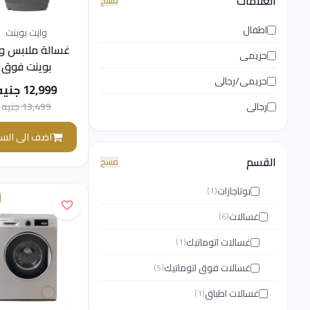
العلامات
مسح
اطفال
وايت بوينت
غسالة ملابس و
حريمى
بوينت فوق
حريمى/رجالى
اوتوماتيك، تحم
12,999 جنيه
علوي، 11 
13,499 جنيه
رجالى
رمادي -
TL11DGGLAN
اضف الى السل
القسم
مسح
بوتاجازات
(1)
غسالات
(6)
غسالات اتوماتيك
(1)
غسالات فوق اتوماتيك
(5)
غسالات اطباق
(1)