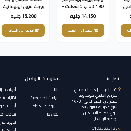
امي
90 * 60 ب 5 شعلات -
بوينت فوق اوتوماتيك
تال، سعة 6 كيلو،
استانلس وأمان كامل
ديجيتال، 13 كجم،
14,150 جنيه
15,200 جنيه
WPGC9060XFSAM
رمادي -
WPTL13DPGMA
W
ة
اضف الى السلة
اضف الى السلة
اتصل بنا
معلومات التواصل
الفرع الاول : زهراء المعادي
عننا
أدوات منزل
الطريق الدائري كومباوند
سياسة الخصوصية
نظارات ش
اشجار دارنا الفرع الثاني : 1673
الشروط والاحكام
أزياء & م
شارع مدرسه البارون الحي
الاول عماره الياسمين
اتصل بنا
ساعات أصل
الهضبة الوسطي
أجهزة منزل
01033833133
أجهزة منزل