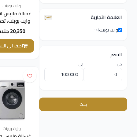
وايت بوينت
غسالة ملابس انف
العلامة التجارية
مسح
وايت بوينت، تح
امامي، 8 كج
وايت بوينت
(14)
20,350 جنيه
- WPW81015DSWS
اضف الى السل
السعر
من
إلى
بحث
وايت بوينت
غسالة ملابس و