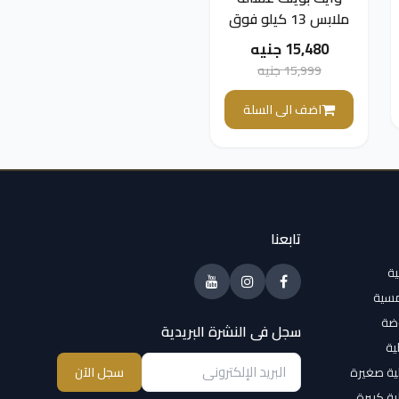
ملابس 13 كيلو فوق
أوتوماتيك لون كوفى
15,480 جنيه
WPTL13DFGCMA
15,999 جنيه
اضف الى السلة
تابعنا
ية
مسية
وضة
سجل فى النشرة البريدية
ية
ية صغيرة
سجل الآن
ية كبيرة