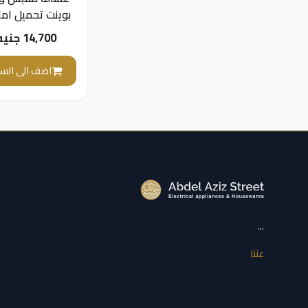
بوينت تحميل ام
ديجي
14,700 جنيه
فضي -
PW61015PDS
اضف الى السل
...
عننا