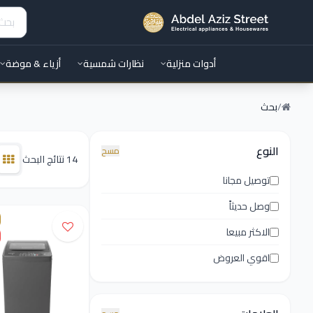
أدوات منزلية
نظارات شمسية
أزياء & موضة
/
بحث
النوع
مسح
14 نتائج البحث
توصيل مجانا
وصل حديثاً
الاكثر مبيعا
اقوي العروض