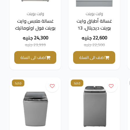
وايت بوينت
وايت بوينت
غسالة أطباق وايت
غسالة ملابس وايت
بوينت ديجيتال، 13
بوينت فول اوتوماتيك
مكان، 6 برامج، فضي
تحميل امامي بموتور
22,600 جنيه
24,300 جنيه
- WPD136HDS
انفرتر، 9 كجم، فضي -
22,500 جنيه
23,999 جنيه
WPW9121TSSWVSG
اضف الى السلة
اضف الى السلة
جديد
جديد