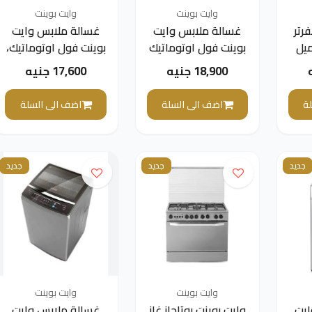
وايت بوينت
وايت بوينت
رتر
غسالة ملابس وايت
غسالة ملابس وايت
ميل
بوينت فول اوتوماتيك
بوينت فول اوتوماتيك،
م، فضي
بتقنية الانفرتر، تحميل
تحميل امامي، 7 كجم،
18,900 جنيه
17,600 جنيه
امامي، 7 كجم، اسود
فضي -
WPW71015DSWS
- WPW71015DSWB
ة
اضف الى السلة
اضف الى السلة
INV
جديد
جديد
جديد
وايت بوينت
وايت بوينت
ايت
وايت بوينت بوتاجاز غاز
غسالة ملابس وايت