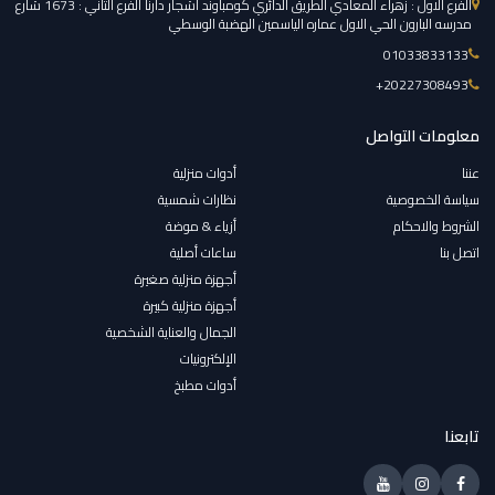
الفرع الاول : زهراء المعادي الطريق الدائري كومباوند اشجار دارنا الفرع الثاني : 1673 شارع
مدرسه البارون الحي الاول عماره الياسمين الهضبة الوسطي
01033833133
‎+20227308493
معلومات التواصل
عننا
أدوات منزلية
سياسة الخصوصية
نظارات شمسية
الشروط والاحكام
أزياء & موضة
اتصل بنا
ساعات أصلية
أجهزة منزلية صغيرة
أجهزة منزلية كبيرة
الجمال والعناية الشخصية
الإلكترونيات
أدوات مطبخ
تابعنا