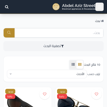
/
بحث
تصفية البحث
10 نتائج البحث
ترتيب حسب:
جديد
جديد
-50%
-54%