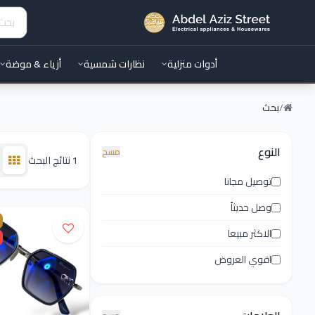
أدوات منزلية
نظارات شمسية
أزياء & موضة
/
بحث
النوع
مسح
1 نتائج البحث
توصيل مجانا
وصل حديثاً
الاكثر مبيعا
اقوي العروض