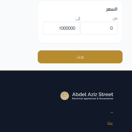
السعر
من
إلى
بحث
...
عننا