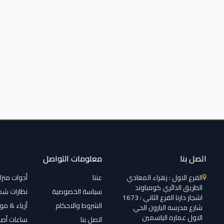
اتصل بنا
معلومات التواصل
الفرع الاول : زهراء المعادي
عننا
أدوات منزل
الطريق الدائري كومباوند
سياسة الخصوصية
نظارات ش
اشجار دارنا الفرع الثاني : 1673
الشروط والاحكام
أزياء & م
شارع مدرسه البارون الحي
الاول عماره الياسمين
اتصل بنا
ساعات أصل