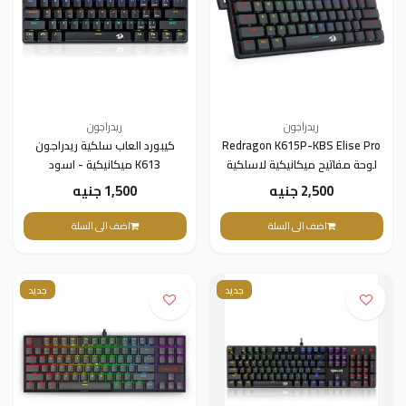
ريدراجون
ريدراجون
Redragon K615P-KBS Elise Pro
كيبورد العاب سلكية ريدراجون
لوحة مفاتيح ميكانيكية لاسلكية
K613 ميكانيكية - اسود
بتقنية البلوتوث ثلاثي الوضع RGB
2,500 جنيه
1,500 جنيه
، مفتاح أزرق رفيع للغاية
اضف الى السلة
اضف الى السلة
جديد
جديد