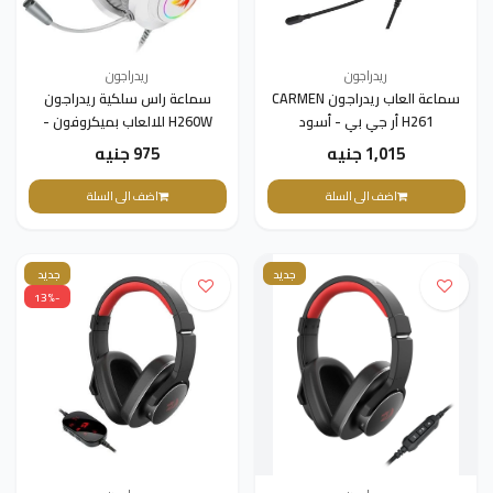
ريدراجون
ريدراجون
سماعة العاب ريدراجون CARMEN
سماعة راس سلكية ريدراجون
H261 أر جي بي - أسود
H260W للالعاب بميكروفون -
ابيض
1,015 جنيه
975 جنيه
اضف الى السلة
اضف الى السلة
جديد
جديد
-13%