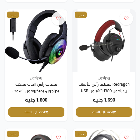
جديد
جديد
ريدراجون
ريدراجون
Redragon سماعة رأس للألعاب
سماعة رأس العاب سلكية
ريدراجون H380 تشيرون USB
ريدراجون، بميكروفون، اسود -
H350
1,690 جنيه
1,800 جنيه
اضف الى السلة
اضف الى السلة
جديد
جديد