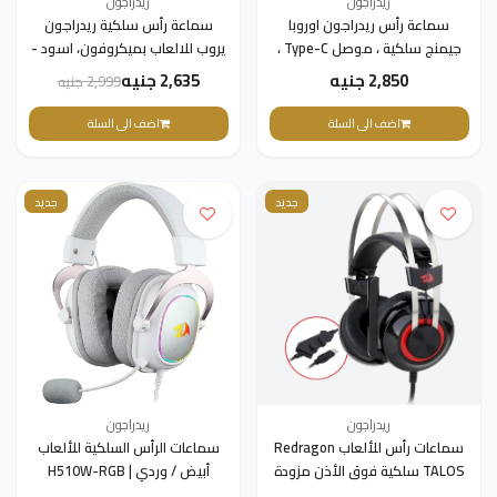
ريدراجون
ريدراجون
سماعة رأس ريدراجون اوروبا
سماعة رأس سلكية ريدراجون
جيمنج سلكية ، موصل Type-C ،
يروب للالعاب بميكروفون، اسود -
ميكروفون ، أسود ، H720-C
H720
2,850 جنيه
2,635 جنيه
2,999 جنيه
اضف الى السلة
اضف الى السلة
جديد
جديد
ريدراجون
ريدراجون
سماعات رأس للألعاب Redragon
سماعات الرأس السلكية للألعاب
TALOS سلكية فوق الأذن مزودة
أبيض / وردي | H510W-RGB
بميكروفون، لون أسود - H601