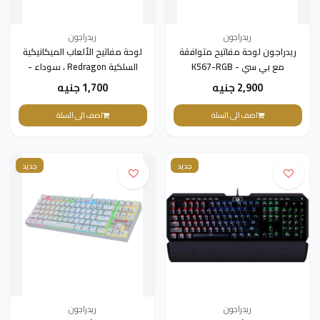
ريدراجون
ريدراجون
ريدراجون لوحة مفاتيح متوافقة
لوحة مفاتيح الألعاب الميكانيكية
مع بي سي - K567-RGB
السلكية Redragon ، سوداء -
K565R
2,900 جنيه
1,700 جنيه
اضف الى السلة
اضف الى السلة
جديد
جديد
ريدراجون
ريدراجون