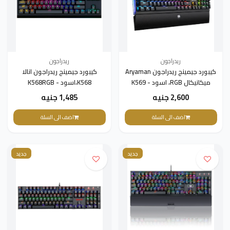
ريدراجون
ريدراجون
كيبورد جيمينج ريدراجون Aryaman
كيبورد جيمينج ريدراجون انالا
ميكانيكال RGB، اسود - K569
K568،اسود - K568RGB
2,600 جنيه
1,485 جنيه
اضف الى السلة
اضف الى السلة
جديد
جديد