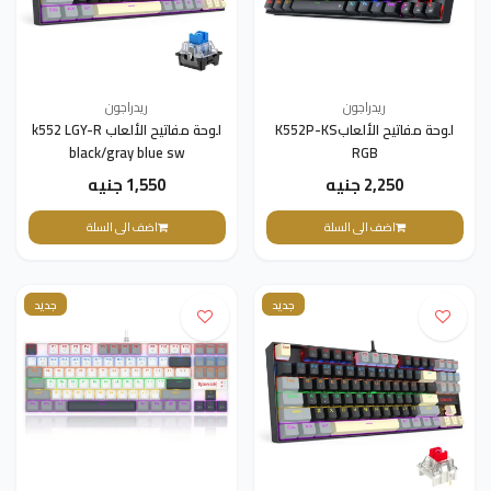
ريدراجون
ريدراجون
لوحة مفاتيح الألعابK552P-KS
لوحة مفاتيح الألعاب k552 LGY-R
black/gray blue sw
RGB
2,250 جنيه
1,550 جنيه
اضف الى السلة
اضف الى السلة
جديد
جديد