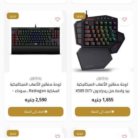
جديد
جديد
ريدراجون
ريدراجون
لوحة مفاتيح الألعاب الميكانيكية
لوحة مفاتيح الألعاب الميكانيكية
بيد واحدة من ريدراجون K585 DITI
السلكية Redragon ، سوداء -
k587
1,655 جنيه
2,590 جنيه
اضف الى السلة
اضف الى السلة
جديد
جديد