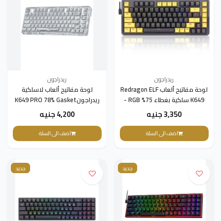
ريدراجون
ريدراجون
لوحة مفاتيح ألعاب Redragon ELF
لوحة مفاتيح ألعاب لاسلكية
K649 سلكية بغطاء 75% RGB -
ريدراجونK649 PRO 78% Gasket
أسود | K649PY-RGB
RGB، مفتاح شفاف مخصص
3,350 جنيه
4,200 جنيه
اضف الى السلة
اضف الى السلة
جديد
جديد