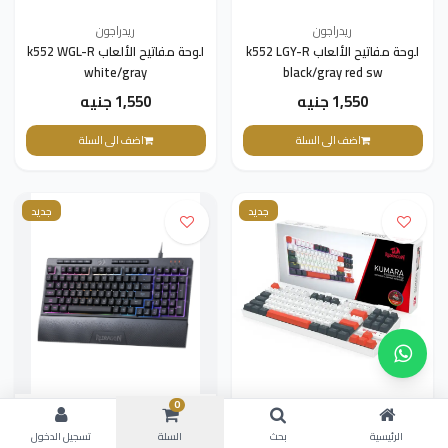
ريدراجون
ريدراجون
لوحة مفاتيح الألعاب k552 LGY-R
لوحة مفاتيح الألعاب k552 WGL-R
white/gray
black/gray red sw
1,550 جنيه
1,550 جنيه
اضف الى السلة
اضف الى السلة
جديد
جديد
0
ريدراجون
ريدراجون
لوحة مفاتيح الألعاب -k552 WLR-
كيبورد العاب ريدراجون، اسود -
الرئيسية
بحث
السلة
تسجيل الدخول