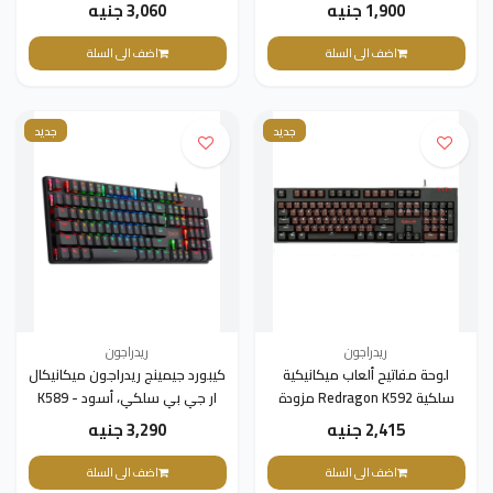
K607، 87 مفتاحًا
1,900 جنيه
3,060 جنيه
اضف الى السلة
اضف الى السلة
جديد
جديد
ريدراجون
ريدراجون
لوحة مفاتيح ألعاب ميكانيكية
كيبورد جيمينج ريدراجون ميكانيكال
سلكية Redragon K592 مزودة
ار جي بي سلكي، أسود - K589
بمفاتيح بصرية فائقة السرعة زرقاء
2,415 جنيه
3,290 جنيه
اللون، وإضاءة خلفية بيضاء
اضف الى السلة
اضف الى السلة