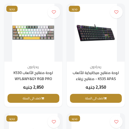
جديد
جديد
ريدراجون
ريدراجون
لوحة مفاتيح ميكانيكية للألعاب
لوحة مفاتيح الألعاب K530
K535 APAS - مفاتيح زرقاء
WYL&WY&GY RGB PRO
منخفضة الارتفاع - أسود
2,350 جنيه
2,850 جنيه
اضف الى السلة
اضف الى السلة
جديد
جديد