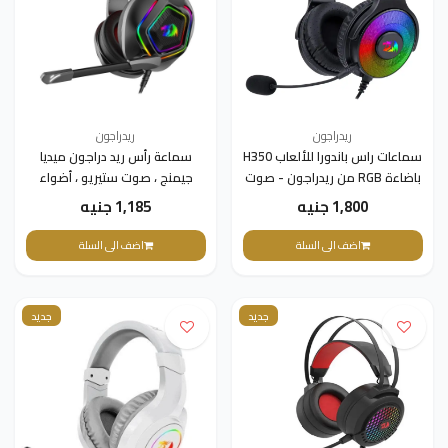
ريدراجون
ريدراجون
سماعات راس باندورا للألعاب H350
سماعة رأس ريد دراجون ميديا
باضاءة RGB من ريدراجون - صوت
جيمنج ، صوت ستيريو ، أضواء
محيطي 7.1 - ميكروفون قابل
RGB ، مع ميكروفون ، أسود ،
1,800 جنيه
1,185 جنيه
للفصل - اسود، اتش 350،
H280
لاسلكي، فوق الأذن
اضف الى السلة
اضف الى السلة
جديد
جديد