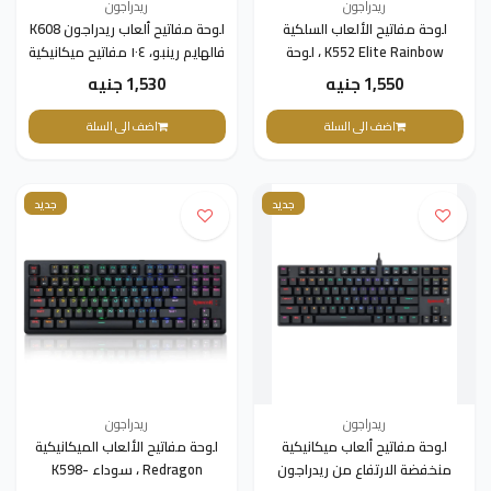
ريدراجون
ريدراجون
لوحة مفاتيح الألعاب السلكية
لوحة مفاتيح ألعاب ريدراجون K608
K552 Elite Rainbow ، لوحة
فالهايم رينبو، ١٠٤ مفاتيح ميكانيكية
مفاتيح ميكانيكية مدمجة
من إن كي آر مفتاح أسود
1,550 جنيه
1,530 جنيه
اضف الى السلة
اضف الى السلة
جديد
جديد
ريدراجون
ريدراجون
لوحة مفاتيح ألعاب ميكانيكية
لوحة مفاتيح الألعاب الميكانيكية
منخفضة الارتفاع من ريدراجون
Redragon ، سوداء -K598