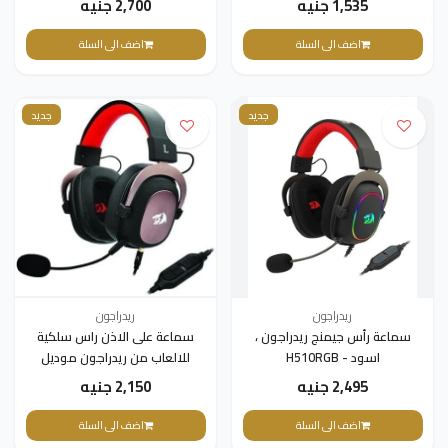
1,535 جنيه
2,700 جنيه
اضف الى السلة
اضف الى السلة
جديد
جديد
ريدراجون
ريدراجون
سماعة رأس جيمنج ريدراجون ،
سماعة على الاذن راس سلكية
اسود - H510RGB
للالعاب من ريدراجون موديل
H510 زيوس، محيط 7.1،
2,495 جنيه
2,150 جنيه
ميكروفون قابل للفصل أسود
اضف الى السلة
اضف الى السلة