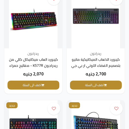
ريدراجون
ريدراجون
كيبورد الالعاب الميكانيكية مانيو
كيبورد العاب ميكانيكال كالي من
بتصميم الفضاء اللوني ار بي جي
ريدراجون K577R - مفاتيح حمراء
K579 من ريدراجون - مفاتيح زرقاء،
(اسود)، USB
2,700 جنيه
2,070 جنيه
USB، أحمر
اضف الى السلة
اضف الى السلة
جديد
جديد