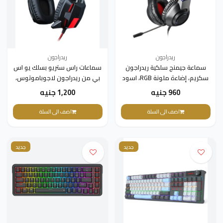
ريدراجون
ريدراجون
سماعة جيمنج سلكية ريدراجون
سماعات راس ستريو بسلك يو اس
سكريم، إضاءة ملونة RGB، اسود
بي من ريدراجون لاجوباموتوس،
- H231
اسود/احمر - H201
960 جنيه
1,200 جنيه
اضف الى السلة
اضف الى السلة
جديد
جديد