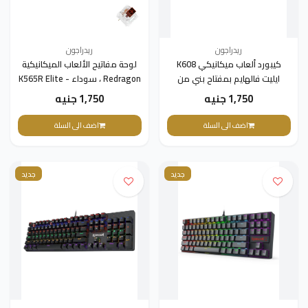
ريدراجون
ريدراجون
كيبورد ألعاب ميكانيكي K608
لوحة مفاتيح الألعاب الميكانيكية
ايليت فالهايم بمفتاح بني من
Redragon ، سوداء - K565R Elite
ريدراجون
1,750 جنيه
1,750 جنيه
اضف الى السلة
اضف الى السلة
جديد
جديد