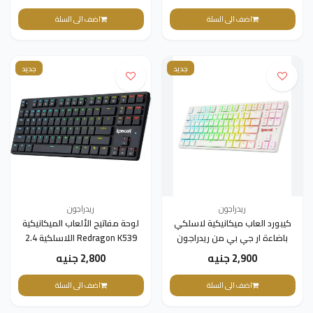
اضف الى السلة
اضف الى السلة
جديد
جديد
ريدراجون
ريدراجون
كيبورد العاب ميكانيكية لاسلكي
لوحة مفاتيح الألعاب الميكانيكية
باضاءة ار جي بي من ريدراجون
Redragon K539 اللاسلكية 2.4
K539 - مفاتيح بنية - 2.4 جيجاهرتز
جيجاهرتز، بلوتوث وسلكية من
2,900 جنيه
2,800 جنيه
/ بلوتوث 5.0 سلك نوع C ابيض
النوع C RGB - مفتاح بني - رفيع
للغاية - إنجليزي وعربي (أسود)
اضف الى السلة
اضف الى السلة