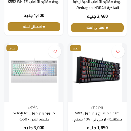
لوحة مفاتيح الألعاب الميكانيكية
لوحة مفاتيح الألعاب K552 WHITE
السلكية Redragon INDRAH،
سوداء - K555
1,400 جنيه
2,460 جنيه
اضف الى السلة
اضف الى السلة
جديد
جديد
ريدراجون
ريدراجون
كيبورد جيمينج ريدراجون Vara
كيبورد ريدراجون ياما بإضاءة
ميكانيكال ار جي بي، 104 مفتاح،
خلفية، ابيض - K550
اسود - K551-R
1,850 جنيه
3,000 جنيه