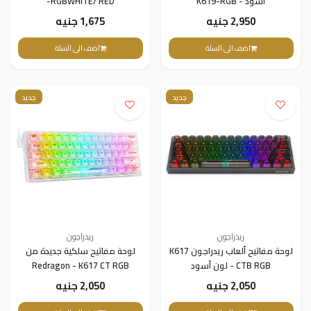
اسود - K619-RGB
-RGBWHITE/ RED
2,950 جنيه
1,675 جنيه
اضف الى السلة
اضف الى السلة
جديد
جديد
ريدراجون
ريدراجون
لوحة مفاتيح ألعاب ريدراجون K617
لوحة مفاتيح سلكية جديدة من
CTB RGB - لون أسود
Redragon - K617 CT RGB
2,050 جنيه
2,050 جنيه