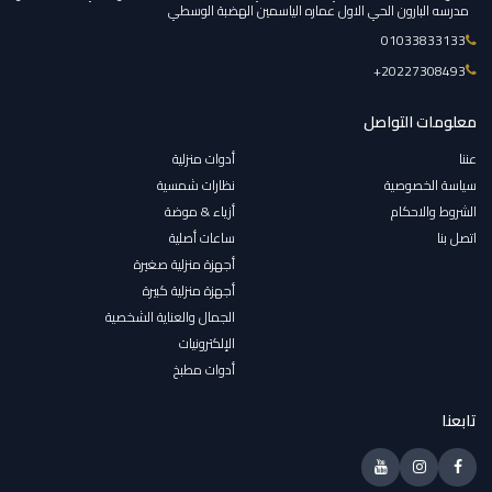
مدرسه البارون الحي الاول عماره الياسمين الهضبة الوسطي
01033833133
‎+20227308493
معلومات التواصل
عننا
أدوات منزلية
سياسة الخصوصية
نظارات شمسية
الشروط والاحكام
أزياء & موضة
اتصل بنا
ساعات أصلية
أجهزة منزلية صغيرة
أجهزة منزلية كبيرة
الجمال والعناية الشخصية
الإلكترونيات
أدوات مطبخ
تابعنا