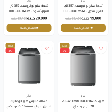
هاير
هاير
ثلاجة هاير نوفروست، 357 لتر،
ثلاجة هاير نوفروست، 357 لتر،
انفرتر، فضي - HRF-380TMSM
انفرتر، أسود - HRF-380TMBM
19,800 جنيه
20,900 جنيه
23,499 جنيه
23,499 جنيه
اضف الى السلة
اضف الى السلة
جديد
جديد
-3%
-3%
هاير
هاير
هاير، HWM200-B1678S، غسالة،
غسالة ملابس هاير اتوماتيك
20 كجم، رمادي.
تحميل علوي، سعة 16 كجم، فضي
- HWM160-B1678S