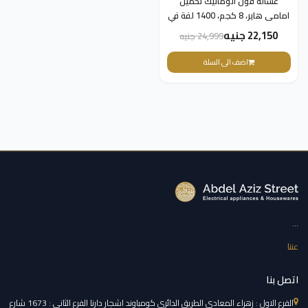
غسالة فول اتوماتيك تحميل
امامى هاير، 8 كجم، 1400 لفة في
الدقيقة، انفرتر بتقنية الدفع
22,150 جنيه
24,999 جنيه
المباشر، HW80-B14959S6TU1 -
فضى
اضف الى السلة
...
عننا
اتصل بنا
الفرع الاول : زهراء المعادي الطريق الدائري كومباوند اشجار دارنا الفرع الثاني : 1673 شارع