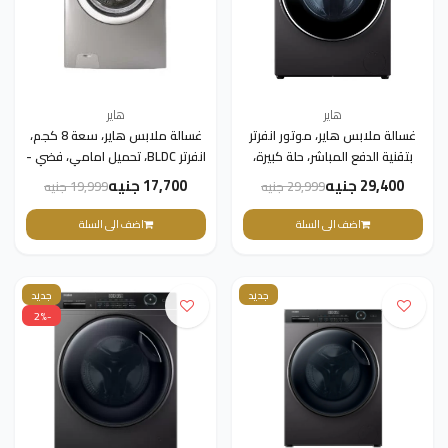
هاير
هاير
غسالة ملابس هاير، موتور انفرتر
غسالة ملابس هاير، سعة 8 كجم،
بتقنية الدفع المباشر، حلة كبيرة،
انفرتر BLDC، تحميل امامي، فضي -
10.5 كجم، 1400 لفة في الدقيقة،
HW80-BP14929AS6
29,400 جنيه
17,700 جنيه
29,999 جنيه
19,999 جنيه
فضي - HW100-B14979S8
اضف الى السلة
اضف الى السلة
جديد
جديد
-2%