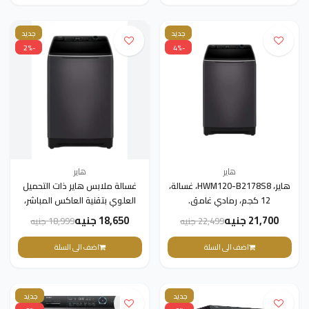
جديد
جديد
-2%
-4%
هاير
هاير
هاير، HWM120-B2178S8، غسالة،
غسالة ملابس هاير ذات التحميل
12 كجم، رمادي غامق.
العلوي بتقنية العاكس المباشر،
سعة 11 كجم، فضي غامق -
21,700 جنيه
18,650 جنيه
22,499 جنيه
18,999 جنيه
HWM110-B2178S8
اضف الى السلة
اضف الى السلة
جديد
جديد