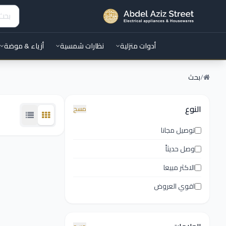
أدوات منزلية
نظارات شمسية
أزياء & موضة
/
بحث
النوع
مسح
توصيل مجانا
وصل حديثاً
الاكثر مبيعا
اقوي العروض