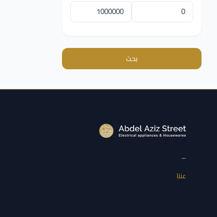
بحث
...
عننا