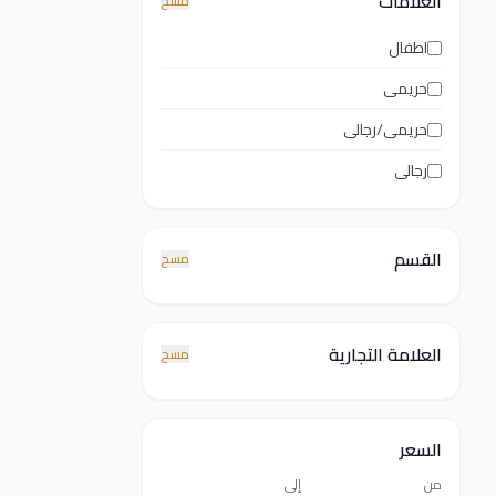
العلامات
مسح
اطفال
حريمى
حريمى/رجالى
رجالى
القسم
مسح
العلامة التجارية
مسح
السعر
من
إلى