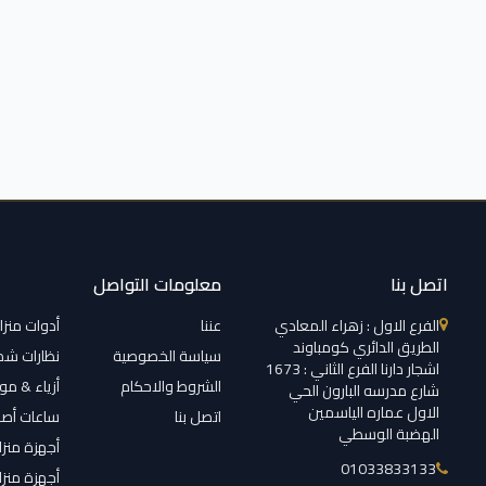
اتصل بنا
معلومات التواصل
الفرع الاول : زهراء المعادي
عننا
أدوات منزل
الطريق الدائري كومباوند
سياسة الخصوصية
نظارات ش
اشجار دارنا الفرع الثاني : 1673
الشروط والاحكام
أزياء & م
شارع مدرسه البارون الحي
الاول عماره الياسمين
اتصل بنا
ساعات أصل
الهضبة الوسطي
أجهزة منزل
01033833133
أجهزة منزل