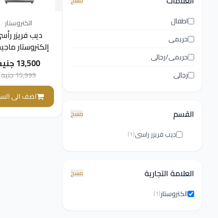
العلامات
مسح
اطفال
الكتروستار
ديب فريزر رأس
حريمى
إلكتروستار ماجيس
حريمى/رجالى
ديفروست
13,500 جنيه
فضي، LD260DMJD6
15,999 جنيه
رجالى
اضف الى السل
القسم
مسح
ديب فريزر راسى
(1)
العلامة التجارية
مسح
الكتروستار
(1)