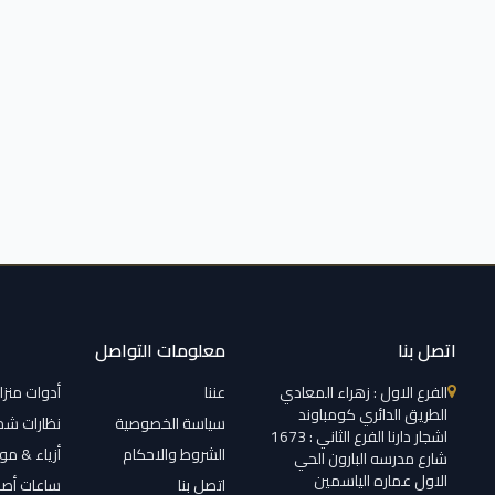
اتصل بنا
معلومات التواصل
الفرع الاول : زهراء المعادي
عننا
أدوات منزل
الطريق الدائري كومباوند
سياسة الخصوصية
نظارات ش
اشجار دارنا الفرع الثاني : 1673
الشروط والاحكام
أزياء & م
شارع مدرسه البارون الحي
الاول عماره الياسمين
اتصل بنا
ساعات أصل