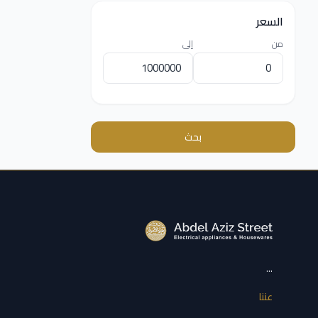
السعر
من
إلى
بحث
...
عننا