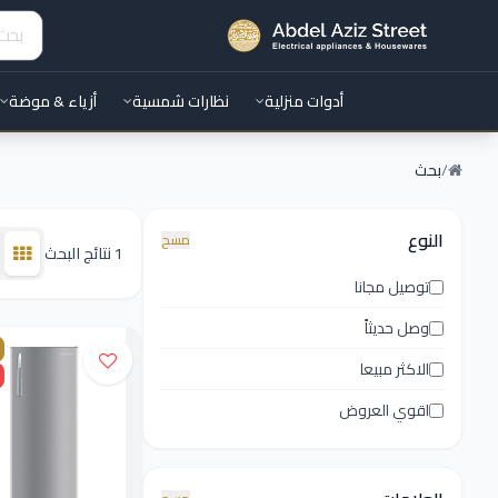
أدوات منزلية
نظارات شمسية
أزياء & موضة
/
بحث
النوع
مسح
1 نتائج البحث
توصيل مجانا
وصل حديثاً
الاكثر مبيعا
اقوي العروض