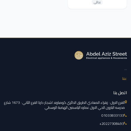
رجالى
...
عننا
اتصل بنا
الفرع الاول : زهراء المعادي الطريق الدائري كومباوند اشجار دارنا الفرع الثاني : 1673 شارع
مدرسه البارون الحي الاول عماره الياسمين الهضبة الوسطي
01033833133
‎+20227308493