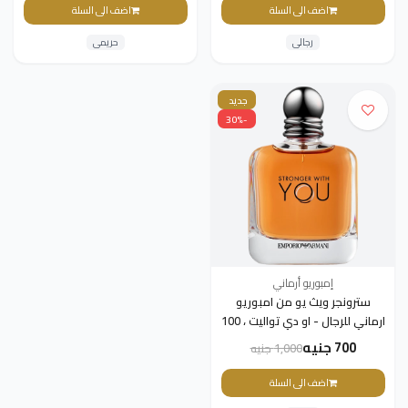
اضف الى السلة
اضف الى السلة
رجالى
حريمى
جديد
-30%
إمبوريو أرماني
سترونجر ويث يو من امبوريو
ارماني للرجال - او دي تواليت ، 100
مل
700 جنيه
1,000 جنيه
اضف الى السلة