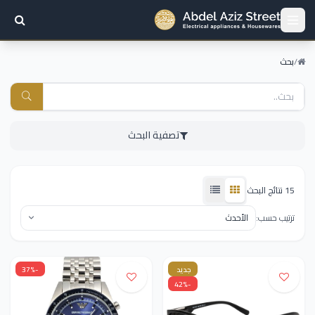
/
بحث
تصفية البحث
15 نتائج البحث
ترتيب حسب:
جديد
-37%
-42%