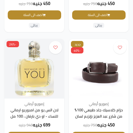
لسان معدني للرجال من emporio
للرجال من emporio Armani –
450 جنيه
450 جنيه
750 جنيه
750 جنيه
Armani – بني - 130سم
أسود - 130سم
اضف الى السلة
اضف الى السلة
رجالى
رجالى
جديد
-26%
-40%
إمبوريو أرماني
إمبوريو أرماني
حزام كلاسيك جلد طبيعي 100%
لان اتس يو من امبوريو ارماني
من شارع عبد العزيز بإبزيم لسان
للنساء - او دي بارفان ، 100 مل
معدني للرجال من emporio
450 جنيه
699 جنيه
750 جنيه
940 جنيه
armani – بني داكن - 130سم