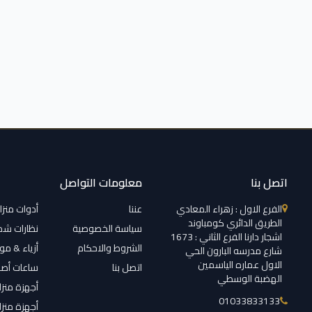
اتصل بنا
معلومات التواصل
الفرع الاول : زهراء المعادي
عننا
أدوات منزل
الطريق الدائري كومباوند
سياسة الخصوصية
نظارات ش
اشجار دارنا الفرع الثاني : 1673
الشروط والاحكام
أزياء & م
شارع مدرسه البارون الحي
الاول عماره الياسمين
اتصل بنا
ساعات أصل
الهضبة الوسطي
أجهزة منزل
01033833133
أجهزة منزل