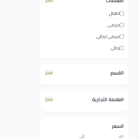
العلامات
مسح
اطفال
حريمى
حريمى/رجالى
رجالى
القسم
مسح
العلامة التجارية
مسح
السعر
من
إلى