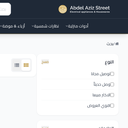
أدوات منزلية
نظارات شمسية
أزياء & موضة
/
بحث
النوع
مسح
توصيل مجانا
وصل حديثاً
الاكثر مبيعا
اقوي العروض