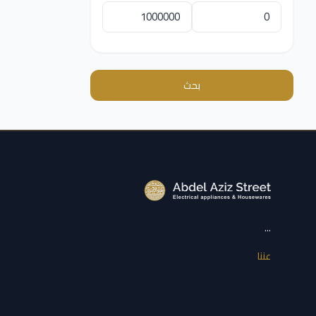
بحث
...
عننا