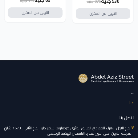
65 جنيه
175 جنيه
530 جنيه
975 جنيه
انتهى من المخزن
انتهى من المخزن
...
عننا
اتصل بنا
الفرع الاول : زهراء المعادي الطريق الدائري كومباوند اشجار دارنا الفرع الثاني : 1673 شارع
مدرسه البارون الحي الاول عماره الياسمين الهضبة الوسطي