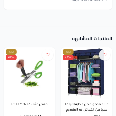
abpedy 74 · 2026-07-10
المنتجات المشابهه
جديد
جديد
-63%
-46%
خزانة محمولة من 5 طبقات و 12
مقص عشب DS13719252
حجرة من القماش غير المنسوج
(52.4 × 18.1 × 67) "