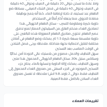
واط، عادة ما تسخن حوالي 20 دقيقة في الصيف وحوالي 40 دقيقة
في الصيف وحوالي 40 دقيقة في فصل الشتاء الصيفي. ببساطة ضع
الطعام عند تسخينه، لا حاجة لإضافة الماء. كما أنه يتميز بوظيفة
مضادة للحروق، مما يجعله أكثر أمانًا في الاستخدام.
حاوية كبيرة ومقاومة للتسرب - سخان الطعام الكهربائي هذا
لصناديق الغداء محكم الغلق من السيليكون الممتاز لمنع تدفق
عصير الطعام. تحتوي صناديق الطعام المعزولة هذه للبالغين على
حاوية مقسمة بسعة كبيرة 1.5 لتر. يمكنك وضع الطعام في أماكن
مختلفة لتقليل احتمالية نكهة متداخلة. ملاحظة: يرجى فصل الشاحن
في الوقت المناسب بعد التسخين
سهل التنظيف والحمل: مصنوع من بلاستيك عالي الجودة آمن غذائيًا
وستانلس ستيل 304، سخان الطعام الكهربائي المحمول هذا متين
وسهل التنظيف. يمكنك إزالة الحاوية وغسلها بالماء. يحتاج جزء
التسخين الموجود في الجزء السفلي من صندوق الغداء المحمول إلى
التنظيف فقط. حوالي 2 باوند، 9.8 انش! ملاحظة: لا تغسل صندوق
الغداء الساخن بالكامل، فقط الصينية.
تقييمات العملاء