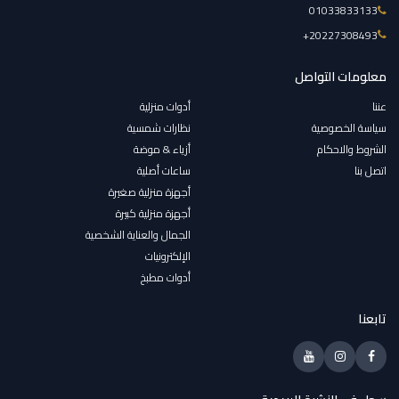
01033833133
‎+20227308493
معلومات التواصل
عننا
أدوات منزلية
سياسة الخصوصية
نظارات شمسية
الشروط والاحكام
أزياء & موضة
اتصل بنا
ساعات أصلية
أجهزة منزلية صغيرة
أجهزة منزلية كبيرة
الجمال والعناية الشخصية
الإلكترونيات
أدوات مطبخ
تابعنا