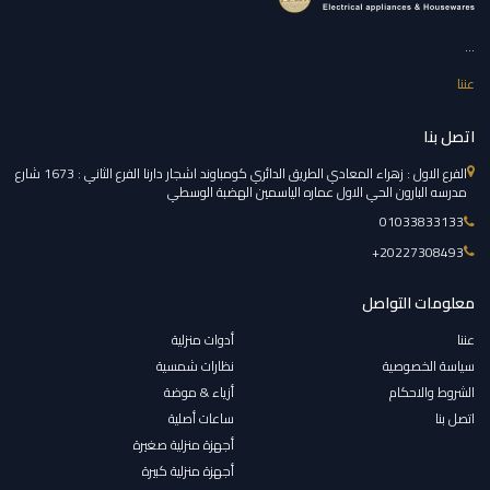
...
عننا
اتصل بنا
الفرع الاول : زهراء المعادي الطريق الدائري كومباوند اشجار دارنا الفرع الثاني : 1673 شارع
مدرسه البارون الحي الاول عماره الياسمين الهضبة الوسطي
01033833133
‎+20227308493
معلومات التواصل
عننا
أدوات منزلية
سياسة الخصوصية
نظارات شمسية
الشروط والاحكام
أزياء & موضة
اتصل بنا
ساعات أصلية
أجهزة منزلية صغيرة
أجهزة منزلية كبيرة