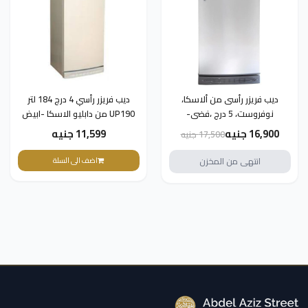
ديب فريزر رأسى من ألاسكا،
ديب فريزر رأسي 4 درج 184 لتر
نوفروست، 5 درج ،فضى-
UP190 من دابليو الاسكا -ابيض
UP180NF
16,900 جنيه
11,599 جنيه
17,500 جنيه
انتهى من المخزن
اضف الى السلة