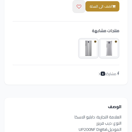
اضف الى السلة
منتجات مشابهة
مشاركة
X
X
الوصف
العلامة التجارية: دابليو الاسكا
النوع: ديب فريزر
الموديل:UP200NF Digital