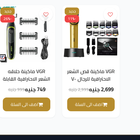
جديد
جديد
-26%
-11%
VGR ماكينة قص الشعر
VGR ماكينة حلاقه
الاحترافية للرجال V-
الشعر الاحترافية القابلة
001
لإعادة الشحن V-017
2,699 جنيه
749 جنيه
2,999 جنيه
999 جنيه
اضف الى السلة
اضف الى السلة