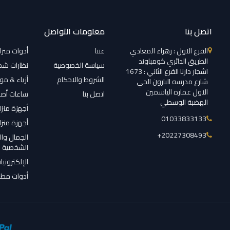
اتصل بنا
معلومات التواصل
الفرع الاول : زهراء المعادي
عننا
أدوات منزل
الطريق الدائري كومباوند
سياسة الخصوصية
نظارات ش
اشجار دارنا الفرع الثاني : 1673
الشروط والاحكام
أزياء & م
شارع مدرسه البارون الحي
الاول عماره الياسمين
اتصل بنا
ساعات أصل
الهضبة الوسطي
أجهزة منزل
01033833133
أجهزة منزل
‎+20227308493
الجمال وال
الشخصية
الإلكترونيا
أدوات مطب