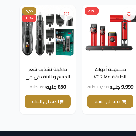
-29%
جديد
-15%
مجموعة أدوات
ماكينة تشذيب شعر
الحلاقة VGR Mr.
الجسم و الانف في جي
SUPER POWER
ار بروفيشنال V-934
9,999 جنيه
850 جنيه
13,999 جنيه
999 جنيه
Stepless Pro 4 في 1
للصالون، لون أحمر
اضف الى السلة
اضف الى السلة