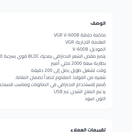
الوصف
ماكينة حلاقة VGR V-600B
العلامة التجارية: VGR
الموديل: V-600B
يتميز مقص الشعر الاحترافي بمحرك BLDC قوي بسرعة 9000 دورة في الدقيقة
بطارية سعة 2000 مللي أمبير
وقت تشغيل طويل يصل إلى 200 دقيقة
شفرة من الفولاذ المقاوم للصدأ لضمان المتانة.
صُمم للاستخدام الاحترافي في الصالونات ومناسب للاستخدا
يدعم المنتج الشحن عبر USB
اللون اسود
تقييمات العملاء