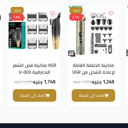
جديد
جديد
-13%
-27%
ماكينة الحلاقة القابلة
VGR ماكينة قص الشعر
لإعادة الشحن من VGR
الاحترافية V-003
V-110
للرجال، (أسود * ذهبي)
1,249 جنيه
1,749 جنيه
1,699 جنيه
1,999 جنيه
اضف الى السلة
اضف الى السلة