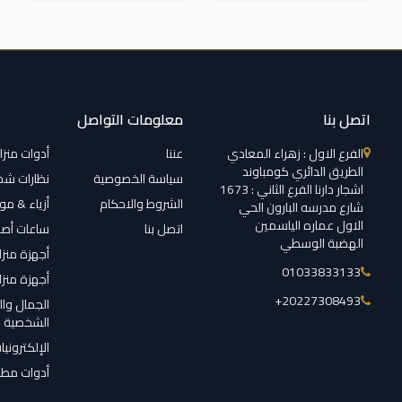
اتصل بنا
معلومات التواصل
الفرع الاول : زهراء المعادي
عننا
أدوات منزل
الطريق الدائري كومباوند
سياسة الخصوصية
نظارات ش
اشجار دارنا الفرع الثاني : 1673
الشروط والاحكام
أزياء & م
شارع مدرسه البارون الحي
الاول عماره الياسمين
اتصل بنا
ساعات أصل
الهضبة الوسطي
أجهزة منزل
01033833133
أجهزة منزل
‎+20227308493
الجمال وال
الشخصية
الإلكترونيا
أدوات مطب