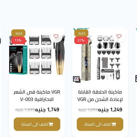
جديد
جديد
-13%
-27%
ماكينة الحلاقة القابلة
VGR ماكينة قص الشعر
لإعادة الشحن من VGR
الاحترافية V-003
V-110
للرجال، (أسود * ذهبي)
1,249 جنيه
1,749 جنيه
1,699 جنيه
1,999 جنيه
اضف الى السلة
اضف الى السلة