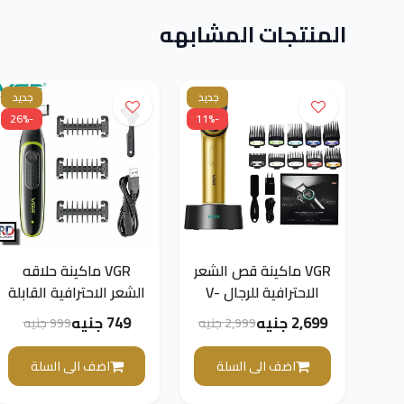
المنتجات المشابهه
جديد
جديد
-26%
-11%
VGR ماكينة قص الشعر
VGR ماكينة حلاقه
الاحترافية للرجال V-
الشعر الاحترافية القابلة
001
لإعادة الشحن V-017
2,699 جنيه
749 جنيه
2,999 جنيه
999 جنيه
اضف الى السلة
اضف الى السلة