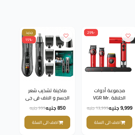
-29%
جديد
-15%
مجموعة أدوات
ماكينة تشذيب شعر
الحلاقة VGR Mr.
الجسم و الانف في جي
SUPER POWER
ار بروفيشنال V-934
9,999 جنيه
850 جنيه
13,999 جنيه
999 جنيه
Stepless Pro 4 في 1
للصالون، لون أحمر
اضف الى السلة
اضف الى السلة