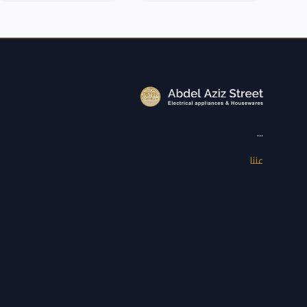
...
عننا