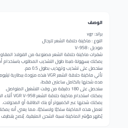
الوصف
براند: vgr
النوع : ماكينة حلاقة الشعر للرجال
موديل : V-958
شفرات ماكينة حلاقة الشعر مصنوعة من الفولاذ المقاوم 
يمكنك بسهولة ضبط طول التشذيب المطلوب باستخدام أمش
ستحصل على تشذيب وتهذيب بطول 0.5 مم.
تأتي ماكينة حلاقة الشعر VGR هذه مزودة ببطارية ليثيوم مدمجة قابلة لإعادة الشحن بسعة 1200 مللي أمبير/ساعة.
مده شحنها بالكامل ساعتين فقط،
ستحصل على 180 دقيقة من وقت التشغيل المتواصل.
يمكنك استخدام ماكينة حلاقة الشعر VGR V-958 أثناء الشحن حيث يمكنك شحنها في أي وقت وفي أي مكان باستخدام كابل USB.
يمكنك شحنها عبر الكمبيوتر أو بنك الطاقة أو المحولات.
تعمل هذه الماكينة سلكيًا ولاسلكيًا، مما يعني أنه يمكنك استخدا
يُظهر مؤشر الماكينة نسبة الشحن المتبقية. يُنصح بتنظيف 