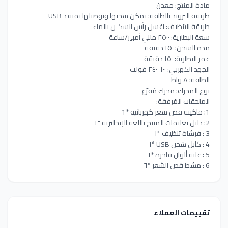
مادة المنتج: معدن
طريقة التزويد بالطاقة: يمكن شحنها وتوصيلها بمنفذ USB
طريقة التنظيف: اغسل رأس السكين بالماء
سعة البطارية: ٢٥٠٠ مللي أمبير/ساعة
مدة الشحن: ١٥٠ دقيقة
عمر البطارية: ١٥٠ دقيقة
الجهد الكهربي: ١٠٠-٢٤٠ فولت
الطاقة: ٨ واط
نوع المحرك: محرك مُفرّغ
الملحقات المُرفقة:
1: ماكينة قص شعر كهربائية *1
2: دليل تعليمات المنتج باللغة الإنجليزية *١
3 : فرشاة تنظيف *١
4 : كابل شحن USB *١
5 : علبة ألوان فاخرة *١
6 : مشط قص الشعر *٦
تقييمات العملاء