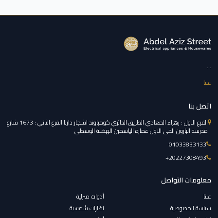
...
عننا
اتصل بنا
الفرع الاول : زهراء المعادي الطريق الدائري كومباوند اشجار دارنا الفرع الثاني : 1673 شارع
مدرسه البارون الحي الاول عماره الياسمين الهضبة الوسطي
01033833133
‎+20227308493
معلومات التواصل
عننا
أدوات منزلية
سياسة الخصوصية
نظارات شمسية