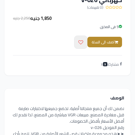
(0 تقييمات)
1,850 جنيه
2,250 جنيه
5 فى المخزن
اضف الى السلة
مشاركة
X
X
الوصف
نضمن لك أن جميع منتجاتنا أصلية. تخضع جميعها لاختبارات صارمة
قبل مغادرة المصنع. مبيعات VGR مباشرة من المصنع، لذا نقدم لك
أفضل الأسعار بأفضل الخصومات.
رقم الموديل v-026
➤➤هذه مجموعة ماكينات قص الشعر الأصلية من VGR. تتميز بأداء