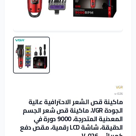
VGR
v-026
ماكينة قص الشعر الاحترافية عالية
الجودة VGR، ماكينة قص شعر الجسم
المعدنية المتدرجة، 9000 دورة في
الدقيقة، شاشة LCD رقمية، مقص دفع
كهربائي V-026