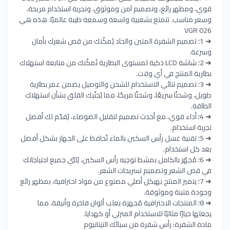
قوي، ومظهر رائع، وتصميم آمن وموثوق، وتجربة استخدام مريحة،
وسعر مناسب. تتمتع بشعبية واسعة وسمعة طيبة عالميًا. هذه هي
VGR 026
➜ 1؛ تصميم الشفرة المتين والحاد يُمكّنك من قص شعرك بأمان
وسرعة.
➜ 2؛ شاشة LCD ذكية لمستوى البطارية تُمكّنك من متابعة استهلاك
بطارية المنتج في أي وقت.
➜ 3؛ تصميم ثنائي الاستخدام للشحن والتوصيل يضمن عمر بطارية
طويل، وشحنًا سريعًا، وشحنًا مريحًا، مما يُجنّبك القلق بشأن استهلاك
الطاقة.
➜ 4؛ أداء قوي، مع أحدث تصميم لتقليل الضوضاء، يُقدّم لك أفضل
تجربة استخدام.
➜ 5؛ تقنية غسل رأس السكين بالماء تُحافظ على الجهاز بشكل أفضل
بعد كل استخدام.
➜ 6؛ مُجهّز بالكامل بمشط توجيه رأس السكين، يُلبّي جميع احتياجاتك
في قص الشعر وتصميم تسريحات الشعر.
➜ 7؛ يتميز المنتج بهيكل أصلي مصنوع من مواد احترافية، بمظهر رائع
وجودة متينة وموثوقة.
➜ 8؛ المنتجات الاحترافية مُجهزة بعلب ألوان فاخرة وأنيقة، مما
يجعلها خيارًا مثاليًا للاستخدام المنزلي أو كهدايا.
مادة الشفرة: رأس شفرة من سبائك التيتانيوم