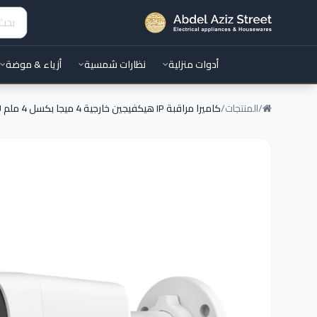
أدوات منزلية
نظارات شمسية
أزياء & موضة
/
المنتجات
/
كاميرا مراقبة IP هيكفيجين خارجية 4 ميجا بكسل 4 ملم DS-2CD1047G2H-LIU (ميكرفون)