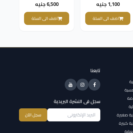
ثابتة، 2 ميجابكسل،
- DS-2CD2083G2-IU
1,100 جنيه
6,500 جنيه
ابيض - DS-
2CE70DF0T-PF
اضف الى السلة
اضف الى السلة
2.8MM
تابعنا
ية
مسية
وضة
سجل فى النشرة البريدية
ية
ية صغيرة
سجل الآن
ية كبيرة
عناية