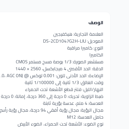
الوصف
العلامة التجارية: هيكفيجين
الموديل: DS-2CD1047G2H-LIU
النوع: كاميرا مراقبة
الكاميرا
مستشعر الصورة: 1/3 بوصة مسح مستمر CMOS
الدقة: الحد الأقصى 4 ميجابكسل، 2560 × 1440
الإضاءة: الحد الأدنى للون: 0.001 لوكس @ (F1.0، AGC ON)
وقت الغالق: 1/3 ثانية إلى 1/100000 ثانية
النهار/الليل: فلتر قطع الأشعة تحت الحمراء
ضبط الزاوية: تحريك: 0 درجة إلى 360 درجة، إمالة: 0 درجة إلى 90 درجة، دوران: 0 درجة إلى 360 درجة
العدسة: 4 ملم، عدسة بؤرية ثابتة
مجال الرؤية: مجال رؤية أفقي 94 درجة، مجال رؤية رأسي 50 درجة، مجال رؤية قطري 110
حامل العدسة: M12
نوع الضوء: الأشعة تحت الحمراء، الضوء الأبيض