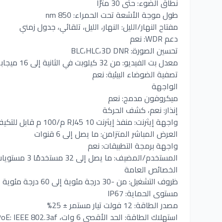
نطاق الضوء: حتى 30 مترًا
طول موجة الأشعة تحت الحمراء: 850 nm
مفتاح النهار/الليل: النهار، الليل، تلقائي، جدول زمني
دعم WDR: نعم
تحسين الصورة: BLC،HLC،3D DNR
معدل بت الفيديو: من 32 كيلوبت في الثانية إلى 16 ميجابت في الثانية
تصفية الضوضاء البيئية: نعم
الواجهة
ميكروفون مدمج: نعم
إنذار: نعم، كشف الحركة
واجهة إيثرنت: منفذ إيثرنت RJ45 10 م/100 م قابل للتكيف ذاتيًا
العرض المباشر المتزامن: ما يصل إلى 6 قنوات
واجهة برمجة التطبيقات: نعم
المستخدم/المضيف: ما يصل إلى 32 مستخدمًا 3 مستويات مستخدم: المسؤول والمشغل والمستخدم
الخصائص العامة
ظروف التشغيل: من -30 درجة مئوية إلى 60 درجة مئوية (من -22 درجة فهرنهايت إلى 140 درجة فهرنهايت). الرطوبة 95% أو أقل (بدون تكاثف)
مستوى الحماية: IP67
مصدر الطاقة: 12 فولت تيار مستمر ± 25%
استهلاك الطاقة: الحد الأقصى 6 وات، PoE: IEEE 802.3af، الفئة 3، الحد الأقصى 7.5 وات