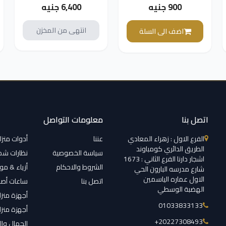
Series ثابتة بصوت
ثابتة، 8 ميجابكسل،
900 جنيه
6,400 جنيه
وإضاءة سمارت هايبرد،
ابيض - DS-
ابيض - DS-
2CD2083G2-I 4 MM
انتهى من المخزن
اضف الى السلة
2CE76D0T-LPFS
اتصل بنا
معلومات التواصل
الفرع الاول : زهراء المعادي
عننا
أدوات منزل
الطريق الدائري كومباوند
سياسة الخصوصية
نظارات ش
اشجار دارنا الفرع الثاني : 1673
الشروط والاحكام
أزياء & م
شارع مدرسه البارون الحي
الاول عماره الياسمين
اتصل بنا
ساعات أصل
الهضبة الوسطي
أجهزة منزل
01033833133
أجهزة منزل
‎+20227308493
الجمال وال