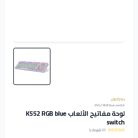
ريدراجون
K552 RGB blue switch
لوحة مفاتيح الألعاب K552 RGB blue
switch
(0 تقييمات)