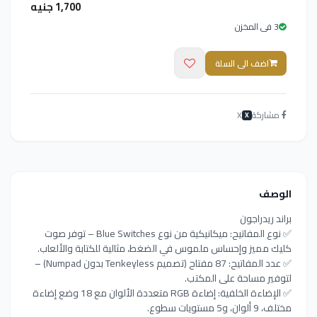
1,700 جنيه
3 فى المخزن
اضف الى السلة
مشاركة
X
X
الوصف
براند ريدراجون
✅ نوع المفاتيح: ميكانيكية من نوع Blue Switches – توفر صوت
كليك مميز وإحساس ملموس في الضغط، مثالية للكتابة والألعاب.
✅ عدد المفاتيح: 87 مفتاح (تصميم Tenkeyless بدون Numpad) –
لتوفير مساحة على المكتب.
✅ الإضاءة الخلفية: إضاءة RGB متعددة الألوان مع 18 وضع إضاءة
مختلف، 9 ألوان، و5 مستويات سطوع.