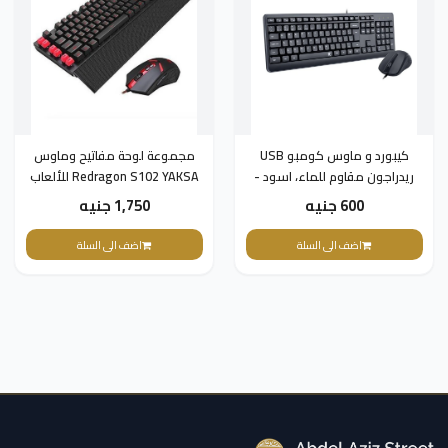
كيبورد و ماوس كومبو USB
مجموعة لوحة مفاتيح وماوس
ريدراجون مقاوم للماء، اسود -
Redragon S102 YAKSA للألعاب
BS-7092
600 جنيه
1,750 جنيه
اضف الى السلة
اضف الى السلة