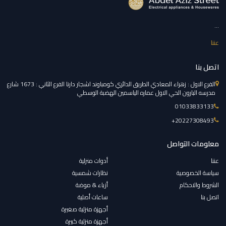
...
عننا
اتصل بنا
الفرع الاول : زهراء المعادي الطريق الدائري كومباوند اشجار دارنا الفرع الثاني : 1673 شارع
مدرسه البارون الحي الاول عماره الياسمين الهضبة الوسطي
01033833133
‎+20227308493
معلومات التواصل
عننا
أدوات منزلية
سياسة الخصوصية
نظارات شمسية
الشروط والاحكام
أزياء & موضة
اتصل بنا
ساعات أصلية
أجهزة منزلية صغيرة
أجهزة منزلية كبيرة