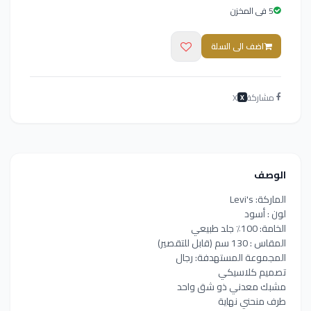
5 فى المخزن
اضف الى السلة
مشاركة
X
X
الوصف
الماركة: Levi's
لون : أسود
الخامة: 100٪ جلد طبيعي
المقاس : 130 سم (قابل للتقصير)
المجموعة المستهدفة: رجال
تصميم كلاسيكي
مشبك معدني ذو شق واحد
طرف منحني نهاية