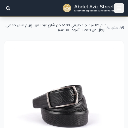
حزام كلاسيك جلد طبيعي 100% من شارع عبد العزيز بإبزيم لسان معدني
/
المنتجات
/
للرجال من Levi's– أسود - 130سم