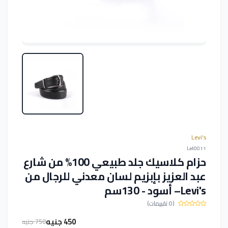
Levi's
Let0011
حزام كلاسيك جلد طبيعي 100% من شارع
عبد العزيز بإبزيم لسان معدني للرجال من
Levi's– أسود - 130سم
(0 تقييمات)
450 جنيه
750 جنيه