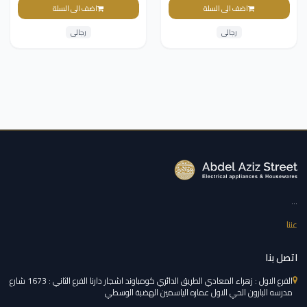
130سم
اضف الى السلة
اضف الى السلة
رجالى
رجالى
...
عننا
اتصل بنا
الفرع الاول : زهراء المعادي الطريق الدائري كومباوند اشجار دارنا الفرع الثاني : 1673 شارع
مدرسه البارون الحي الاول عماره الياسمين الهضبة الوسطي