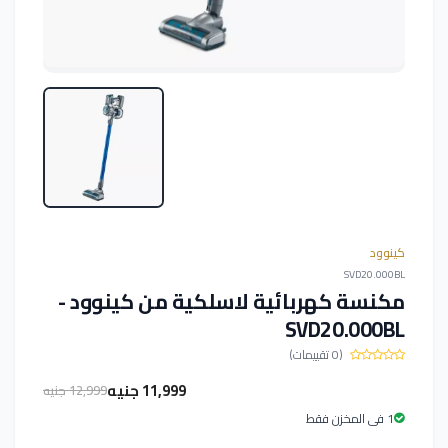
كينوود
SVD20.000BL
مكنسة كهربائية لاسلكية من كينوود -
SVD20.000BL
(0 تقييمات)
11,999 جنيه
12,999 جنيه
1 فى المخزن فقط