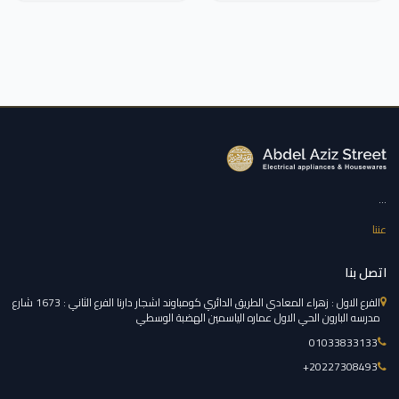
...
عننا
اتصل بنا
الفرع الاول : زهراء المعادي الطريق الدائري كومباوند اشجار دارنا الفرع الثاني : 1673 شارع
مدرسه البارون الحي الاول عماره الياسمين الهضبة الوسطي
01033833133
‎+20227308493