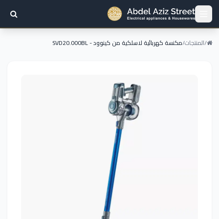
/
المنتجات
/
مكنسة كهربائية لاسلكية من كينوود - SVD20.000BL