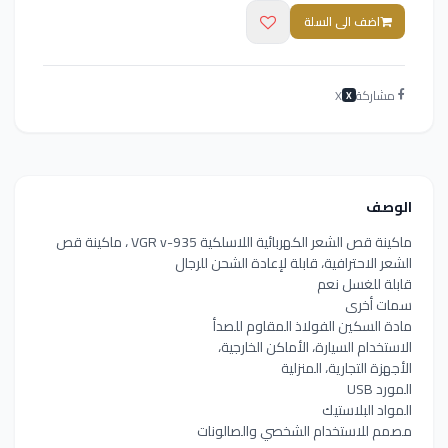
اضف الى السلة
مشاركة
X
X
الوصف
ماكينة قص الشعر الكهربائية اللاسلكية VGR v-935 ، ماكينة قص
الشعر الاحترافية، قابلة لإعادة الشحن للرجال
قابلة للغسل نعم
سمات أخرى
مادة السكين الفولاذ المقاوم للصدأ
الاستخدام السيارة، الأماكن الخارجية،
الأجهزة التجارية، المنزلية
المورد USB
المواد البلاستيك
مصمم للاستخدام الشخصي والصالونات