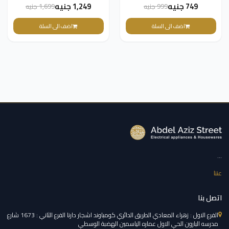
017
749 جنيه
1,249 جنيه
999 جنيه
1,699 جنيه
اضف الى السلة
اضف الى السلة
...
عننا
اتصل بنا
الفرع الاول : زهراء المعادي الطريق الدائري كومباوند اشجار دارنا الفرع الثاني : 1673 شارع
مدرسه البارون الحي الاول عماره الياسمين الهضبة الوسطي