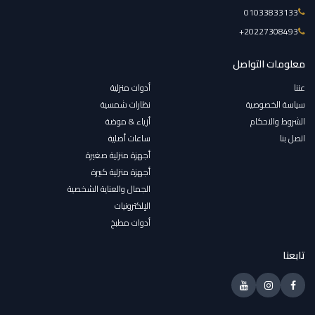
01033833133
‎+20227308493
معلومات التواصل
عننا
أدوات منزلية
سياسة الخصوصية
نظارات شمسية
الشروط والاحكام
أزياء & موضة
اتصل بنا
ساعات أصلية
أجهزة منزلية صغيرة
أجهزة منزلية كبيرة
الجمال والعناية الشخصية
الإلكترونيات
أدوات مطبخ
تابعنا