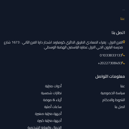
...
عننا
اتصل بنا
الفرع الاول : زهراء المعادي الطريق الدائري كومباوند اشجار دارنا الفرع الثاني : 1673 شارع
مدرسه البارون الحي الاول عماره الياسمين الهضبة الوسطي
01033833133
‎+20227308493
معلومات التواصل
عننا
أدوات منزلية
سياسة الخصوصية
نظارات شمسية
الشروط والاحكام
أزياء & موضة
اتصل بنا
ساعات أصلية
أجهزة منزلية صغيرة
أجهزة منزلية كبيرة
الجمال والعناية الشخصية