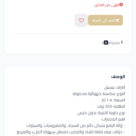
انتهى من المخزن
اضف الى السلة
مشاركة
X
X
الوصف
البراند: بيسيل
النوع: مكنسة كهربائية محمولة
السعة: 1.4 لتر
الطاقة: 350 وات
نوع حاوية الاتربة: بدون كيس
اهم المميزات:
- إزالة البقع بشكل دائم من السجاد، والمفروشات، والسيارات
- خزانات مياه قابلة للفك والتركيب لضمان سهولة الملء والتفريغ