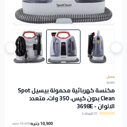
بيسيل
3698E
مكنسة كهربائية محمولة بيسيل Spot
Clean بدون كيس، 350 وات، متعدد
الالوان - 3698E
(0 تقييمات)
10,900 جنيه
12,499 جنيه