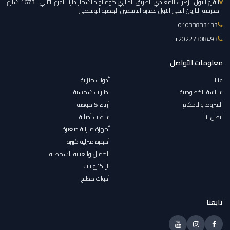
الفرع الاول : زهراء المعادي الطريق الدائري كومباوند اشجار دارنا الفرع الثاني : 1673 شارع
مدرسه البارون الحي الاول عماره الياسمين الهضبة الوسطي
01033833133
‎+20227308493
معلومات التواصل
عننا
أدوات منزلية
سياسة الخصوصية
نظارات شمسية
الشروط والاحكام
أزياء & موضة
اتصل بنا
ساعات أصلية
أجهزة منزلية صغيرة
أجهزة منزلية كبيرة
الجمال والعناية الشخصية
الإلكترونيات
أدوات مطبخ
تابعنا