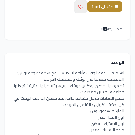
اضف الى السلة
مشاركة
X
X
الوصف
استمتعي بدقة الوقت وأناقة لا تضاهى مع ساعة "هوغو بوس"
المصممة خصيصًا لتبرز أنوثتك وشخصيتك الفريدة.
تصميمها الحصري يعكس ذوقك الرفيع، وتفاصيلها الدقيقة تجعلها
قطعة فنية تُزين معصمك.
جميع العدادات تعمل بكفاءة عالية، مما يضمن لك دقة الوقت في
كل لحظة، لتكوني دائمًا على الموعد.
الماركة: هوغو بوس
لون المينا: أخضر
لون الاستيك: فضي
مادة الاستيك: معدن