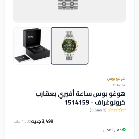
هوغو بوس
1514159
هوغو بوس ساعة أفيري بعقارب
كرونوغراف - 1514159
(0 تقييمات)
3,499 جنيه
4,599 جنيه
5 فى المخزن