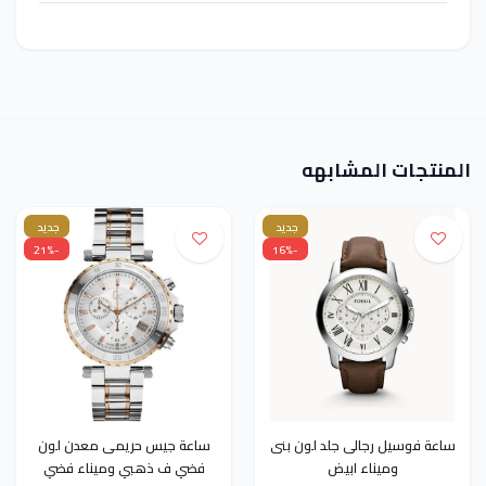
المنتجات المشابهه
جديد
جديد
-21%
-16%
ساعة فوسيل رجالى جلد لون بنى
ساعة جيس حريمى معدن لون
وميناء ابيض
فضي ف ذهبي وميناء فضي