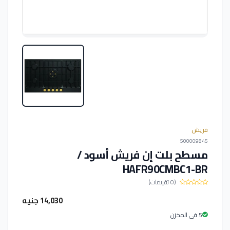
فريش
500009845
مسطح بلت إن فريش أسود /
HAFR90CMBC1-BR
(0 تقييمات)
14,030 جنيه
5 فى المخزن