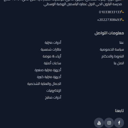
مدرسه البارون الحي الاول عماره الياسمين الهضبة الوسطي
01033833133
‎+20227308493
معلومات التواصل
عننا
أدوات منزلية
سياسة الخصوصية
نظارات شمسية
الشروط والاحكام
أزياء & موضة
اتصل بنا
ساعات أصلية
أجهزة منزلية صغيرة
أجهزة منزلية كبيرة
الجمال والعناية الشخصية
الإلكترونيات
أدوات مطبخ
تابعنا