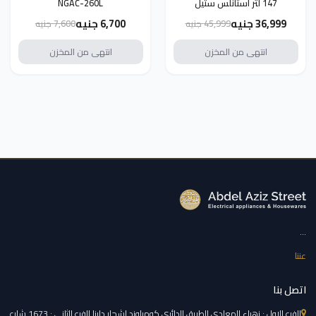
147 لتر استانلس ستيل
NGAC-260L
HIZ5G7W59S
36,999 جنيه
6,700 جنيه
45,999 جنيه
7,600 جنيه
انتهى من المخزن
انتهى من المخزن
...
عننا
اتصل بنا
الفرع الاول : زهراء المعادي الطريق الدائري كومباوند اشجار دارنا الفرع الثاني : 1673 شارع