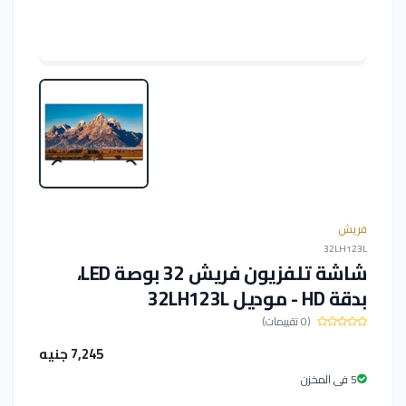
فريش
32LH123L
شاشة تلفزيون فريش 32 بوصة LED،
بدقة HD - موديل 32LH123L
(0 تقييمات)
7,245 جنيه
5 فى المخزن