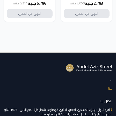
مدخلين فلاشة 43L2800EV
2,783 جنيه
5,786 جنيه
3,050 جنيه
6,211 جنيه
انتهى من المخزن
انتهى من المخزن
...
عننا
اتصل بنا
الفرع الاول : زهراء المعادي الطريق الدائري كومباوند اشجار دارنا الفرع الثاني : 1673 شارع
مدرسه البارون الحي الاول عماره الياسمين الهضبة الوسطي