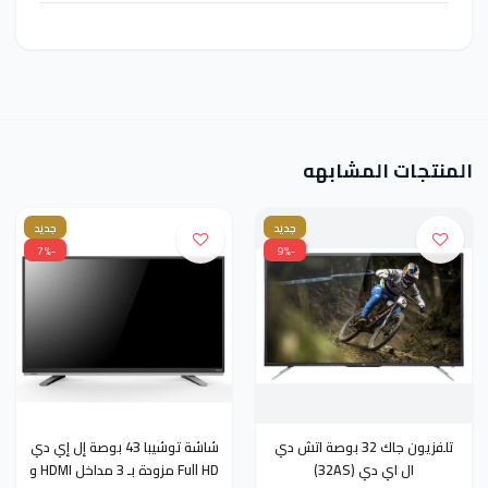
المنتجات المشابهه
جديد
جديد
-7%
-9%
تلفزيون جاك 32 بوصة اتش دي
شاشة توشيبا 43 بوصة إل إي دي
ال اي دي ‫(32AS)
Full HD مزودة بـ 3 مداخل HDMI و