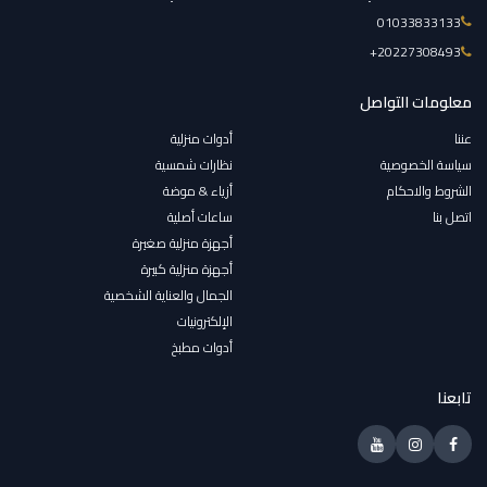
01033833133
‎+20227308493
معلومات التواصل
عننا
أدوات منزلية
سياسة الخصوصية
نظارات شمسية
الشروط والاحكام
أزياء & موضة
اتصل بنا
ساعات أصلية
أجهزة منزلية صغيرة
أجهزة منزلية كبيرة
الجمال والعناية الشخصية
الإلكترونيات
أدوات مطبخ
تابعنا