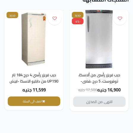
جديد
جديد
-4%
ديب فريزر رأسى من ألاسكا،
ديب فريزر رأسي 4 درج 184 لتر
نوفروست، 5 درج ،فضى-
UP190 من دابليو الاسكا -ابيض
UP180NF
16,900 جنيه
11,599 جنيه
17,500 جنيه
انتهى من المخزن
اضف الى السلة