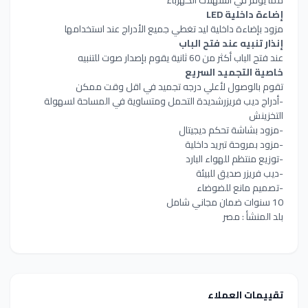
إضاءة داخلية LED
مزود بإضاءة داخلية ليد تغطي جميع الأدراج عند استخدامها
إنذار تنبيه عند فتح الباب
عند فتح الباب أكثر من 60 ثانية يقوم بإصدار صوت للتنبيه
خاصية التجميد السريع
تقوم بالوصول لأعلي درجه تجميد في اقل وقت ممكن
-أدراج ديب فريزرشديدة التحمل ومتساوية في المساحة لسهولة
التخزينش
-مزود بشاشة تحكم ديجيتال
-مزود بمروحة تبريد داخلية
-توزيع منتظم للهواء البارد
-ديب فريزر صديق للبيئة
-تصميم مانع للضوضاء
10 سنوات ضمان مجاني شامل
بلد المنشأ : مصر
تقييمات العملاء