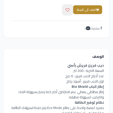
اضف الى السلة
مشاركة
X
X
الوصف
ديب فريزر فريش رأسي
السعة اللترية : 200 لتر
عدد أدراج الديب فريزر : 6 درج
لون الديب فريزر : أسود زجاج
إطار الباب Bio Shield
إطار مطاطي يعطي عمر افتراضي أكبر كما يتميز بسهولة الفك
والتركيب لسهولة تنظيفه
نظام توفير الطاقة
بمجرد لمسة واحدة على نظام Eco Mode يتم حفظ استهلاك الطاقة
مما يوفر في استهلاك الكهرباء