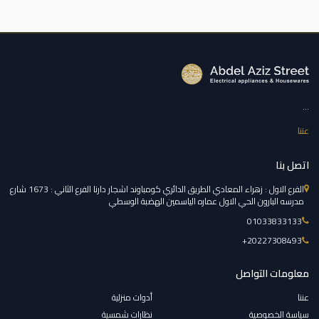
...
عننا
اتصل بنا
الفرع الاول : زهراء المعادي الطريق الدائري كومباوند اشجار دارنا الفرع الثاني : 1673 شارع
مدرسه البارون الحي الاول عماره الياسمين الهضبة الوسطي
01033833133
‎+20227308493
معلومات التواصل
عننا
أدوات منزلية
سياسة الخصوصية
نظارات شمسية