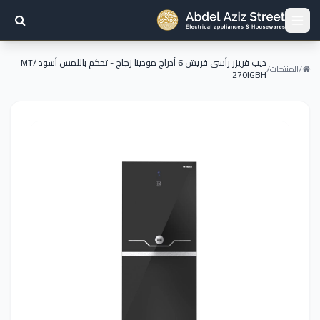
ديب فريزر رأسي فريش 6 أدراج مودينا زجاج - تحكم باللمس أسود /MT
/
المنتجات
/
270IGBH