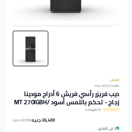
فريش
FNU-MT2701GBH
ديب فريزر رأسي فريش 6 أدراج مودينا
زجاج - تحكم باللمس أسود /MT 270IGBH
(0 تقييمات)
36,400 جنيه
40,000 جنيه
3 فى المخزن