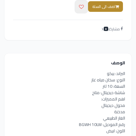
اضف الى السلة
مشاركة
X
X
الوصف
البراند: بيكو
النوع: سخان مياه غاز
السعة: 10 لتر
شاشة ديجيتال: متاح
اهم المميزات:
محول ديجيتال
مدخنة
الغاز الطبيعي
رقم الموديل: BGWH 10LW
اللون: ابيض