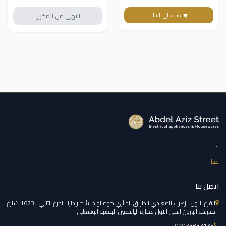
اضف الى السلة
انتهى من المخزن
...
عننا
اتصل بنا
الفرع الاول : زهراء المعادي الطريق الدائري كومباوند اشجار دارنا الفرع الثاني : 1673 شارع
مدرسه البارون الحي الاول عماره الياسمين الهضبة الوسطي
01033833133