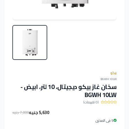
بيكو
BGWH 10LW
سخان غاز بيكو ديجيتال، 10 لتر، ابيض -
BGWH 10LW
(0 تقييمات)
5,630 جنيه
7,000 جنيه
5 فى المخزن