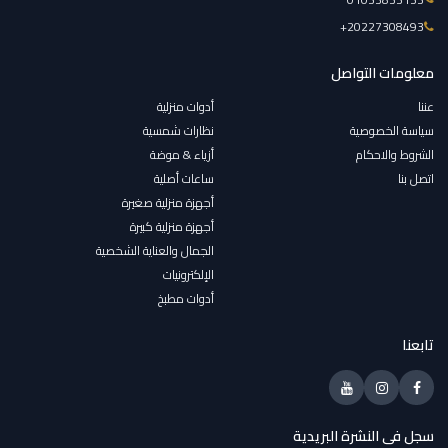
‎+20227308493
معلومات التواصل
عننا
أدوات منزلية
سياسة الخصوصية
نظارات شمسية
الشروط والاحكام
أزياء & موضة
اتصل بنا
ساعات أصلية
أجهزة منزلية صغيرة
أجهزة منزلية كبيرة
الجمال والعناية الشخصية
الإلكترونيات
أدوات مطبخ
تابعنا
سجل فى النشرة البريدية