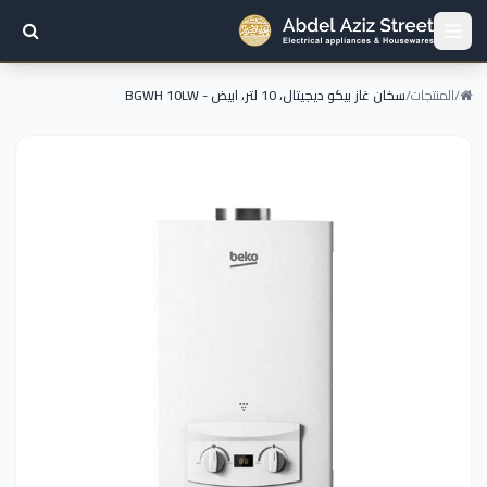
/
المنتجات
/
سخان غاز بيكو ديجيتال، 10 لتر، ابيض - BGWH 10LW