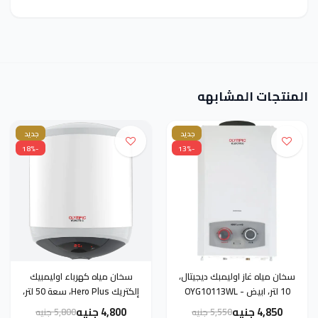
المنتجات المشابهه
جديد
جديد
-18%
-13%
سخان مياه غاز اوليمبك ديجيتال،
سخان مياه كهرباء اوليمبيك
10 لتر، ابيض - OYG10113WL
إلكتريك Hero Plus، سعة 50 لتر،
أبيض - OYE05021WN
4,850 جنيه
4,800 جنيه
5,550 جنيه
5,800 جنيه